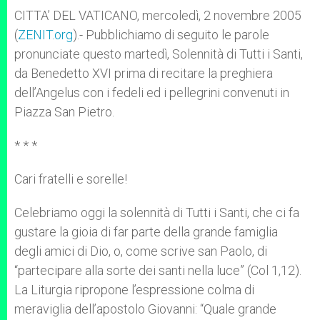
A
n
o
e
p
g
o
r
CITTA’ DEL VATICANO, mercoledì, 2 novembre 2005
p
e
k
(
ZENIT.org
r
).- Pubblichiamo di seguito le parole
pronunciate questo martedì, Solennità di Tutti i Santi,
da Benedetto XVI prima di recitare la preghiera
dell’Angelus con i fedeli ed i pellegrini convenuti in
Piazza San Pietro.
* * *
Cari fratelli e sorelle!
Celebriamo oggi la solennità di Tutti i Santi, che ci fa
gustare la gioia di far parte della grande famiglia
degli amici di Dio, o, come scrive san Paolo, di
“partecipare alla sorte dei santi nella luce” (Col 1,12).
La Liturgia ripropone l’espressione colma di
meraviglia dell’apostolo Giovanni: “Quale grande