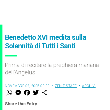
Benedetto XVI medita sulla
Solennità di Tutti i Santi
Prima di recitare la preghiera mariana
dell’Angelus
NOVEMBRE 02, 2005 00:00
ZENIT STAFF
ARCHIVI
W
M
F
T
S
h
e
a
w
h
a
s
c
i
a
t
s
e
t
r
Share this Entry
s
e
b
t
e