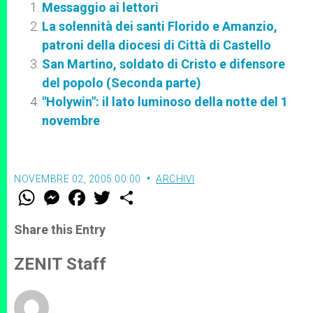
Messaggio ai lettori
La solennità dei santi Florido e Amanzio,
patroni della diocesi di Città di Castello
San Martino, soldato di Cristo e difensore
del popolo (Seconda parte)
"Holywin": il lato luminoso della notte del 1
novembre
NOVEMBRE 02, 2005 00:00
ARCHIVI
W
M
F
T
S
h
e
a
w
h
a
s
c
i
a
t
s
e
t
r
Share this Entry
s
e
b
t
e
A
n
o
e
p
g
o
r
ZENIT Staff
p
e
k
r