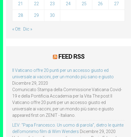
21
22
23
24
25
26
27
28
29
30
« Ott
Dic »
FEED RSS
Il Vaticano offre 20 punti per un accesso giusto ed
universale ai vaccini, per un mondo più sano e giusto
Dicembre 29, 2020
Comunicato Stampa della Commissione Vaticana Covid-
19 e della Pontificia Accademia per la Vita The post Il
Vaticano offre 20 punti per un accesso giusto ed
universale ai vaccini, per un mondo più sano e giusto
appeared first on ZENIT - Italiano.
LEV: “Papa Francesco. Un uomo di parola”, dietro le quinte
dell’omonimo film di Wim Wenders
Dicembre 29, 2020