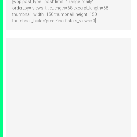
[wpp post_type='post' limit=4 range='daily'
order_by='views' title_length=68 excerpt_length=68
thumbnail_width=150 thumbnail_height=150
thumbnail_build='predefined' stats_views=0]