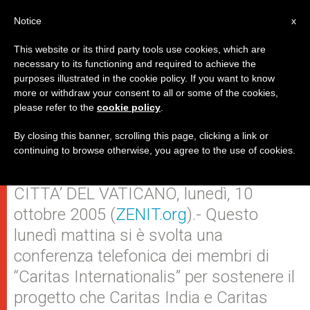
IT
Notice
x
This website or its third party tools use cookies, which are
necessary to its functioning and required to achieve the
purposes illustrated in the cookie policy. If you want to know
Caritas in prima fila nel
more or withdraw your consent to all or some of the cookies,
please refer to the
cookie policy
.
soccorrere le vittime del
terremoto in India e Pakistan
By closing this banner, scrolling this page, clicking a link or
continuing to browse otherwise, you agree to the use of cookies.
CITTA’ DEL VATICANO, lunedì, 10
ottobre 2005 (
ZENIT.org
).- Questo
lunedì mattina si è svolta una
conferenza telefonica dei membri di
“Caritas Internationalis” per sostenere il
progetto che Caritas India e Caritas