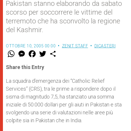
Pakistan stanno elaborando da sabato
scorso per soccorrere le vittime del
terremoto che ha sconvolto la regione
del Kashmir.
OTTOBRE 10, 2005 00:00
ZENIT STAFF
DICASTERI
W
M
F
T
S
h
e
a
w
h
a
s
c
i
a
t
s
e
t
r
Share this Entry
s
e
b
t
e
A
n
o
e
p
g
o
r
La squadra d’emergenza dei “Catholic Relief
p
e
k
Services” (CRS), tra le prime a rispondere dopo il
r
sisma di magnitudo 7,5, ha stanziato una somma
iniziale di 50.000 dollari per gli aiuti in Pakistan e sta
svolgendo una serie di valutazioni nelle aree più
colpite sia in Pakistan che in India.