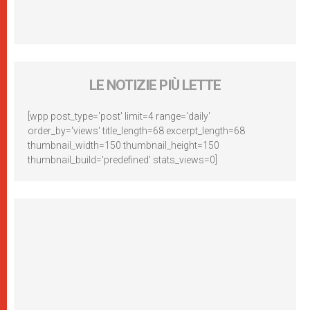
LE NOTIZIE PIÙ LETTE
[wpp post_type='post' limit=4 range='daily'
order_by='views' title_length=68 excerpt_length=68
thumbnail_width=150 thumbnail_height=150
thumbnail_build='predefined' stats_views=0]