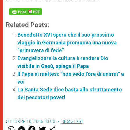
Related Posts:
Benedetto XVI spera che il suo prossimo
viaggio in Germania promuova una nuova
“primavera di fede”
Evangelizzare la cultura è rendere Dio
visibile in Gesù, spiega il Papa
Il Papa ai maltesi: "non vedo l'ora di unirmi" a
voi
La Santa Sede dice basta allo sfruttamento
dei pescatori poveri
OTTOBRE 10, 2005 00:00
DICASTERI
W
M
F
T
S