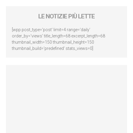
LE NOTIZIE PIÙ LETTE
[wpp post_type='post' limit=4 range='daily'
order_by='views' title_length=68 excerpt_length=68
thumbnail_width=150 thumbnail_height=150
thumbnail_build='predefined' stats_views=0]