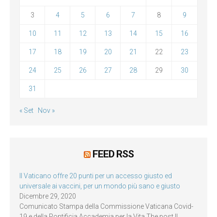
3
4
5
6
7
8
9
10
11
12
13
14
15
16
17
18
19
20
21
22
23
24
25
26
27
28
29
30
31
« Set
Nov »
FEED RSS
Il Vaticano offre 20 punti per un accesso giusto ed
universale ai vaccini, per un mondo più sano e giusto
Dicembre 29, 2020
Comunicato Stampa della Commissione Vaticana Covid-
19 e della Pontificia Accademia per la Vita The post Il