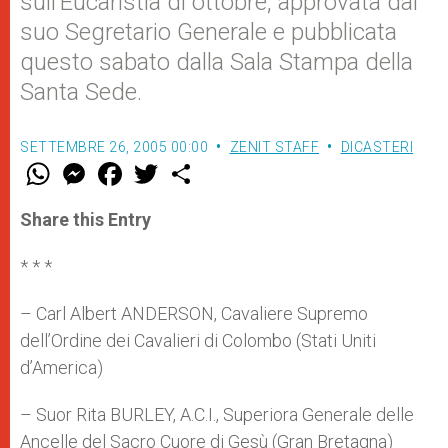
sull’Eucaristia di ottobre, approvata dal
suo Segretario Generale e pubblicata
questo sabato dalla Sala Stampa della
Santa Sede.
SETTEMBRE 26, 2005 00:00
ZENIT STAFF
DICASTERI
W
M
F
T
S
h
e
a
w
h
a
s
c
i
a
t
s
e
t
r
Share this Entry
s
e
b
t
e
A
n
o
e
p
g
o
r
* * *
p
e
k
r
– Carl Albert ANDERSON, Cavaliere Supremo
dell’Ordine dei Cavalieri di Colombo (Stati Uniti
d’America)
– Suor Rita BURLEY, A.C.I., Superiora Generale delle
Ancelle del Sacro Cuore di Gesù (Gran Bretagna)