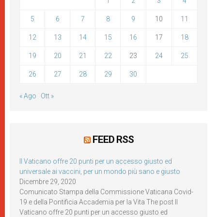
1
2
3
4
5
6
7
8
9
10
11
12
13
14
15
16
17
18
19
20
21
22
23
24
25
26
27
28
29
30
« Ago
Ott »
FEED RSS
Il Vaticano offre 20 punti per un accesso giusto ed
universale ai vaccini, per un mondo più sano e giusto
Dicembre 29, 2020
Comunicato Stampa della Commissione Vaticana Covid-
19 e della Pontificia Accademia per la Vita The post Il
Vaticano offre 20 punti per un accesso giusto ed