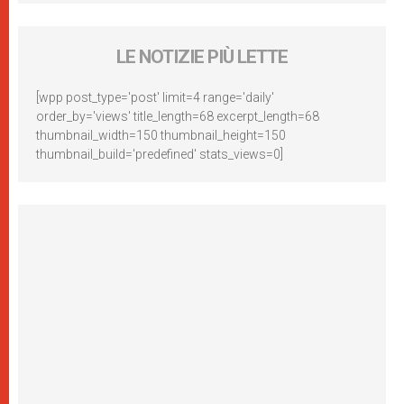
LE NOTIZIE PIÙ LETTE
[wpp post_type='post' limit=4 range='daily'
order_by='views' title_length=68 excerpt_length=68
thumbnail_width=150 thumbnail_height=150
thumbnail_build='predefined' stats_views=0]