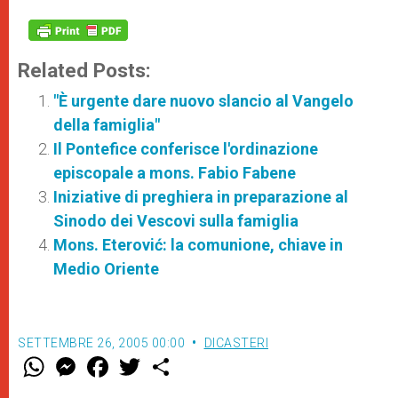
Related Posts:
"È urgente dare nuovo slancio al Vangelo
della famiglia"
Il Pontefice conferisce l'ordinazione
episcopale a mons. Fabio Fabene
Iniziative di preghiera in preparazione al
Sinodo dei Vescovi sulla famiglia
Mons. Eterović: la comunione, chiave in
Medio Oriente
SETTEMBRE 26, 2005 00:00
DICASTERI
W
M
F
T
S
h
e
a
w
h
a
s
c
i
a