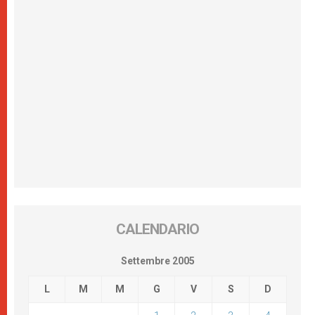
CALENDARIO
Settembre 2005
L
M
M
G
V
S
D