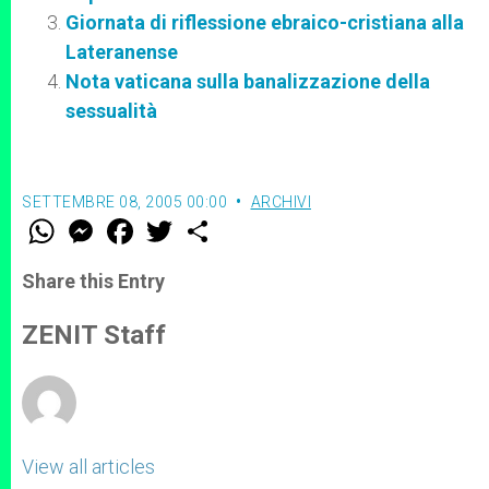
Giornata di riflessione ebraico-cristiana alla
Lateranense
Nota vaticana sulla banalizzazione della
sessualità
SETTEMBRE 08, 2005 00:00
ARCHIVI
W
M
F
T
S
h
e
a
w
h
a
s
c
i
a
t
s
e
t
r
Share this Entry
s
e
b
t
e
A
n
o
e
p
g
o
r
ZENIT Staff
p
e
k
r
View all articles