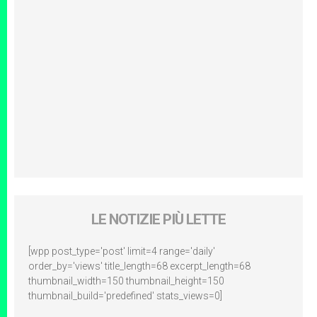
LE NOTIZIE PIÙ LETTE
[wpp post_type='post' limit=4 range='daily'
order_by='views' title_length=68 excerpt_length=68
thumbnail_width=150 thumbnail_height=150
thumbnail_build='predefined' stats_views=0]