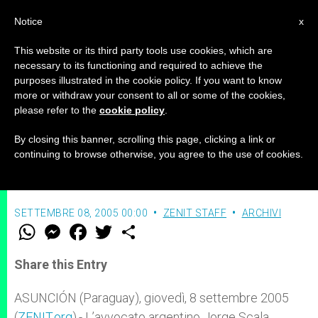
IT
Notice
x
This website or its third party tools use cookies, which are
necessary to its functioning and required to achieve the
purposes illustrated in the cookie policy. If you want to know
Diritti umani e ideologia radicale
more or withdraw your consent to all or some of the cookies,
please refer to the
cookie policy
.
di genere
By closing this banner, scrolling this page, clicking a link or
continuing to browse otherwise, you agree to the use of cookies.
Secondo l’avvocato Jorge Scala
SETTEMBRE 08, 2005 00:00
ZENIT STAFF
ARCHIVI
W
M
F
T
S
h
e
a
w
h
a
s
c
i
a
t
s
e
t
r
Share this Entry
s
e
b
t
e
A
n
o
e
p
g
o
r
ASUNCIÓN (Paraguay), giovedì, 8 settembre 2005
p
e
k
(
ZENIT.org
r
).- L’avvocato argentino Jorge Scala,