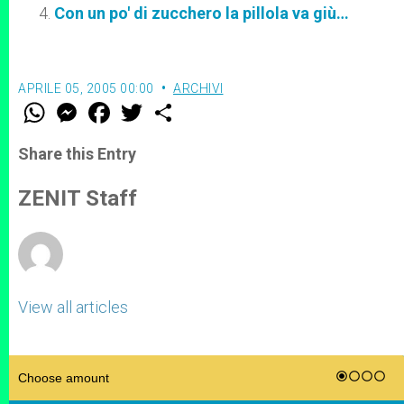
Con un po' di zucchero la pillola va giù…
APRILE 05, 2005 00:00
ARCHIVI
W
M
F
T
S
h
e
a
w
h
a
s
c
i
a
t
s
e
t
r
Share this Entry
s
e
b
t
e
A
n
o
e
p
g
o
r
ZENIT Staff
p
e
k
r
View all articles