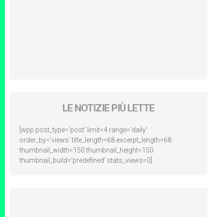
LE NOTIZIE PIÙ LETTE
[wpp post_type='post' limit=4 range='daily'
order_by='views' title_length=68 excerpt_length=68
thumbnail_width=150 thumbnail_height=150
thumbnail_build='predefined' stats_views=0]