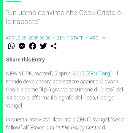
“Un uomo convinto che Gesù Cristo è
la risposta”
APRILE 05, 2005 00:00
ZENIT STAFF
ARCHIVI
W
M
F
T
S
h
e
a
w
h
a
s
c
i
a
t
s
e
t
r
Share this Entry
s
e
b
t
e
A
n
o
e
p
g
o
r
NEW YORK, martedì, 5 aprile 2005 (
ZENIT.org
).- Il
p
e
k
mondo deve ancora apprezzare appieno Giovanni
r
Paolo II come “il più grande testimone di Cristo” del
XX secolo, afferma il biografo del Papa, George
Weigel.
In questa intervista rilasciata a ZENIT, Weigel, “senior
fellow” all’
Ethics and Public Policy Center
di