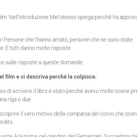
l film. Nell’introduzione Mel stesso spiega perché ha approv
m! Persone che l’hanno amato, persone che ne sono state
. E tutti danno molte risposte.
luce sulle risposte a queste domande.
l film e ci descriva perché la colpisce.
so di scrivere il libro è stato perché avevo molte scene pre
na riga o due.
o scoprire il vero motivo della comparsa del corvo che scen
rdito.
 vista, è la prima, nel giardino del Getsemani. Succedono t