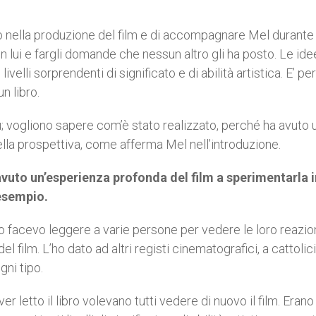
 nella produzione del film e di accompagnare Mel durante t
n lui e fargli domande che nessun altro gli ha posto. Le id
lli sorprendenti di significato e di abilità artistica. E’ per
n libro.
ù; vogliono sapere com’è stato realizzato, perché ha avuto 
ella prospettiva, come afferma Mel nell’introduzione.
 avuto un’esperienza profonda del film a sperimentarla i
esempio.
o facevo leggere a varie persone per vedere le loro reazion
film. L’ho dato ad altri registi cinematografici, a cattolici
gni tipo.
r letto il libro volevano tutti vedere di nuovo il film. Erano