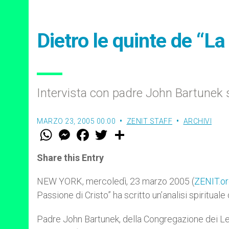
Dietro le quinte de “La
Intervista con padre John Bartunek s
MARZO 23, 2005 00:00
ZENIT STAFF
ARCHIVI
W
M
F
T
S
h
e
a
w
h
a
s
c
i
a
t
s
e
t
r
Share this Entry
s
e
b
t
e
A
n
o
e
p
g
o
r
NEW YORK, mercoledì, 23 marzo 2005 (
ZENIT.o
p
e
k
Passione di Cristo” ha scritto un’analisi spirituale
r
Padre John Bartunek, della Congregazione dei Leg