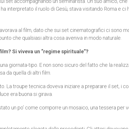
a sul set accompagnando un seminarista. Un suo amico, che
ha interpretato il ruolo di Gesù, stava visitando Roma e ci 
avorava al film, dato che sui set cinematografici ci sono mo
 punto che qualsiasi altra cosa aveniva in modo naturale.
film? Si viveva un “regime spirituale”?
na giornata-tipo. E non sono sicuro del fatto che la realizz
 da quella di altri film.
o. La troupe tecnica doveva iniziare a preparare il set, i c
luce era buona si girava.
E’ stato un po’ come comporre un mosaico, una tessera per v
a completamente slegata dalle precedenti. Gli attori dovevano