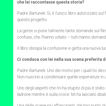
che lei raccontasse questa storia?
Padre Bartunek: Sì, è l’unico libro autorizzato su
questo progetto.
La gente si pone talmente tante domande sul fil
confuse, che l’hanno odiato – tutti hanno domande
Il libro dissipa la confusione e getta una nuova 
Ci conduca con lei nella sua scena preferita de
Padre Bartunek: Uno dei motivi per i quali ho deci
Non riuscirei a condensare quelle esperienze in u
Uno degli aspetti che mi ha stupito di più è stat
ladrone mentre è sulla croce. Mi ha lasciato sbalo
Una delle scene più affascinanti, dal mio punto di