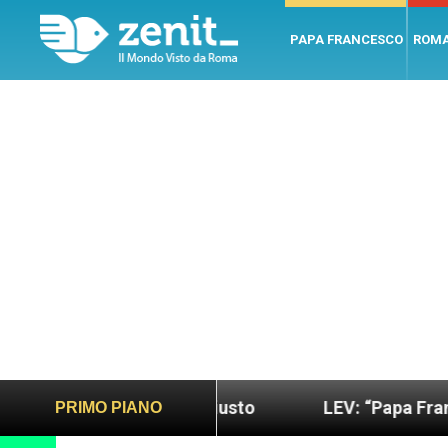
PAPA FRANCESCO
ROM
o più sano e giusto
LEV: “Papa Francesco. Un uo
PRIMO PIANO