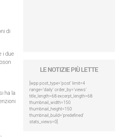
ni di
e i due
ibson
LE NOTIZIE PIÙ LETTE
[wpp post_type='post' limit=4
range='daily' order_by='views'
i ha la
title_length=68 excerpt_length=68
tenzioni
thumbnail_width=150
thumbnail_height=150
thumbnail_build='predefined'
stats_views=0]