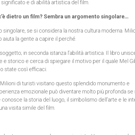
ignificato e di abilità artistica del film.
he c’è dietro un film? Sembra un argomento singolare…
o singolare, se si considera la nostra cultura moderna. Milio
 aiuta la gente a capire il perché.
ggetto; in seconda istanza l’abilità artistica. Il libro unisc
le e storico e cerca di spiegare il motivo per il quale Mel G
 state così efficaci.
. Milioni di turisti visitano questo splendido monumento e
esperienza emozionale può diventare molto più profonda se s
e conosce la storia del luogo, il simbolismo dell’arte e le in
una visita simile del film.