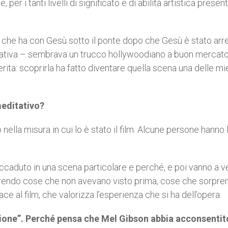
 i tanti livelli di significato e di abilità artistica presenti
o che ha con Gesù sotto il ponte dopo che Gesù è stato arre
gativa – sembrava un trucco hollywoodiano a buon mercato
erita: scoprirla ha fatto diventare quella scena una delle mi
editativo?
ella misura in cui lo è stato il film. Alcune persone hanno l
ccaduto in una scena particolare e perché, e poi vanno a 
prendo cose che non avevano visto prima, cose che sorpr
 al film, che valorizza l’esperienza che si ha dell’opera.
ssione”. Perché pensa che Mel Gibson abbia acconsentit