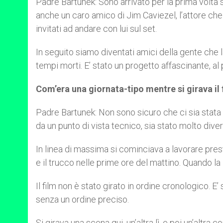
Padre Bartunek: Sono arrivato per la prima volt
anche un caro amico di Jim Caviezel, l’attore che 
invitati ad andare con lui sul set.
In seguito siamo diventati amici della gente che l
tempi morti. E’ stato un progetto affascinante, al
Com’era una giornata-tipo mentre si girava il 
Padre Bartunek: Non sono sicuro che ci sia stata u
da un punto di vista tecnico, sia stato molto diversa
In linea di massima si cominciava a lavorare prest
e il trucco nelle prime ore del mattino. Quando la 
Il film non è stato girato in ordine cronologico. 
senza un ordine preciso.
Si girava una scena qui, un’altra lì, e poi un’altr