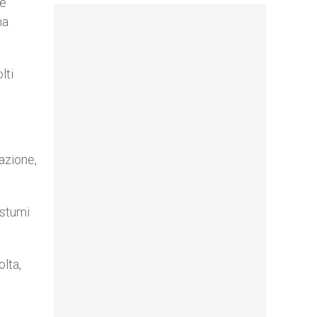
 è
ha
lti
azione,
ostumi
olta,