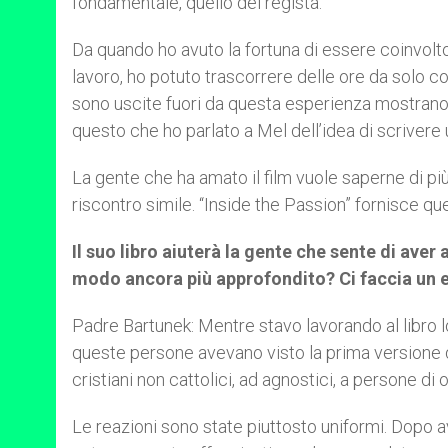
fondamentale, quello del regista.
Da quando ho avuto la fortuna di essere coinvolto
lavoro, ho potuto trascorrere delle ore da solo co
sono uscite fuori da questa esperienza mostrano live
questo che ho parlato a Mel dell’idea di scrivere u
La gente che ha amato il film vuole saperne di pi
riscontro simile. “Inside the Passion” fornisce qu
Il suo libro aiuterà la gente che sente di aver
modo ancora più approfondito? Ci faccia un 
Padre Bartunek: Mentre stavo lavorando al libro l
queste persone avevano visto la prima versione del 
cristiani non cattolici, ad agnostici, a persone di o
Le reazioni sono state piuttosto uniformi. Dopo ave