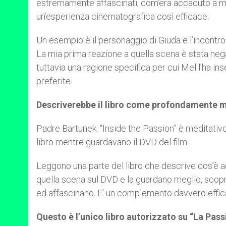
estremamente affascinati, com’era accaduto a me, per
un’esperienza cinematografica così efficace.
Un esempio è il personaggio di Giuda e l’incontr
La mia prima reazione a quella scena è stata ne
tuttavia una ragione specifica per cui Mel l’ha ins
preferite.
Descriverebbe il libro come profondamente m
Padre Bartunek: “Inside the Passion” è meditativo n
libro mentre guardavano il DVD del film.
Leggono una parte del libro che descrive cos’è a
quella scena sul DVD e la guardano meglio, sco
ed affascinano. E’ un complemento davvero efficace
Questo è l’unico libro autorizzato su “La Pa