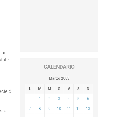
sugli
state
CALENDARIO
Marzo 2005
L
M
M
G
V
S
D
ecie di
1
2
3
4
5
6
7
8
9
10
11
12
13
ista