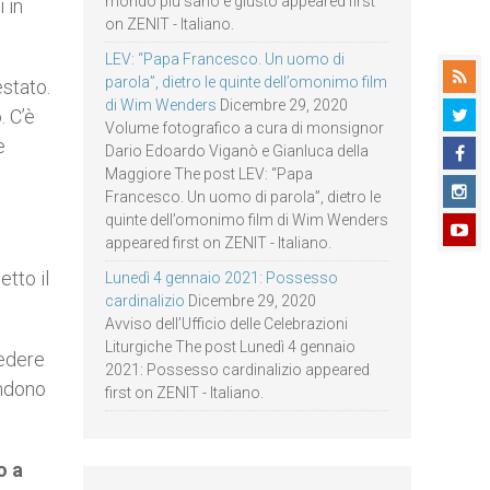
mondo più sano e giusto appeared first
 in
on ZENIT - Italiano.
LEV: “Papa Francesco. Un uomo di
parola”, dietro le quinte dell’omonimo film
stato.
di Wim Wenders
Dicembre 29, 2020
. C’è
Volume fotografico a cura di monsignor
e
Dario Edoardo Viganò e Gianluca della
Maggiore The post LEV: “Papa
Francesco. Un uomo di parola”, dietro le
quinte dell’omonimo film di Wim Wenders
appeared first on ZENIT - Italiano.
etto il
Lunedì 4 gennaio 2021: Possesso
cardinalizio
Dicembre 29, 2020
Avviso dell’Ufficio delle Celebrazioni
Liturgiche The post Lunedì 4 gennaio
vedere
2021: Possesso cardinalizio appeared
endono
first on ZENIT - Italiano.
o a