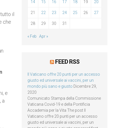
14
15
16
17
18
19
20
21
22
23
24
25
26
27
utto il
ee che
28
29
30
31
« Feb
Apr »
un
FEED RSS
n
Il Vaticano offre 20 punti per un accesso
giusto ed universale ai vaccini, per un
mondo più sano e giusto
Dicembre 29,
i, e
2020
Comunicato Stampa della Commissione
, a
Vaticana Covid-19 e della Pontificia
Accademia per la Vita The post Il
Vaticano offre 20 punti per un accesso
giusto ed universale ai vaccini, per un