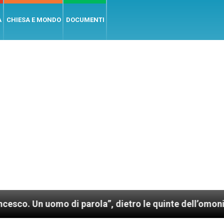
A
CHIESA E MONDO
DOCUMENTI
mo di parola”, dietro le quinte dell’omonimo film di 