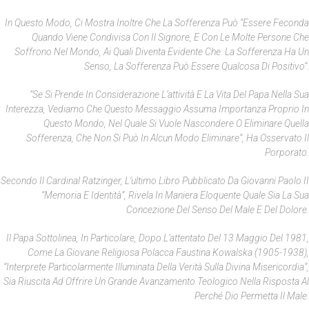
In Questo Modo, Ci Mostra Inoltre Che La Sofferenza Può “essere Feconda
Quando Viene Condivisa Con Il Signore, E Con Le Molte Persone Che
Soffrono Nel Mondo, Ai Quali Diventa Evidente Che: La Sofferenza Ha Un
Senso, La Sofferenza Può Essere Qualcosa Di Positivo”.
“Se Si Prende In Considerazione L’attività E La Vita Del Papa Nella Sua
Interezza, Vediamo Che Questo Messaggio Assuma Importanza Proprio In
Questo Mondo, Nel Quale Si Vuole Nascondere O Eliminare Quella
Sofferenza, Che Non Si Può In Alcun Modo Eliminare”, Ha Osservato Il
Porporato.
Secondo Il Cardinal Ratzinger, L’ultimo Libro Pubblicato Da Giovanni Paolo II
“Memoria E Identità”, Rivela In Maniera Eloquente Quale Sia La Sua
Concezione Del Senso Del Male E Del Dolore.
Il Papa Sottolinea, In Particolare, Dopo L’attentato Del 13 Maggio Del 1981,
Come La Giovane Religiosa Polacca Faustina Kowalska (1905-1938),
“interprete Particolarmente Illuminata Della Verità Sulla Divina Misericordia”,
Sia Riuscita Ad Offrire Un Grande Avanzamento Teologico Nella Risposta Al
Perché Dio Permetta Il Male.