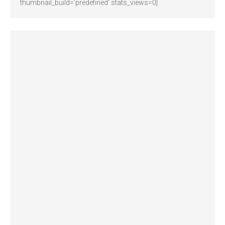
thumbnail_build='predefined' stats_views=0]