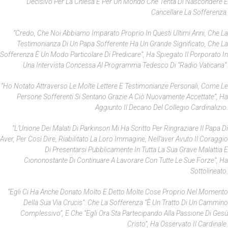
Decisivo Per La Chiesa E Per Un Mondo Che Tenta Di Nascondere E
Cancellare La Sofferenza.
“Credo, Che Noi Abbiamo Imparato Proprio In Questi Ultimi Anni, Che La
Testimonianza Di Un Papa Sofferente Ha Un Grande Significato, Che La
Sofferenza È Un Modo Particolare Di Predicare”, Ha Spiegato Il Porporato In
Una Intervista Concessa Al Programma Tedesco Di “Radio Vaticana”.
“Ho Notato Attraverso Le Molte Lettere E Testimonianze Personali, Come Le
Persone Sofferenti Si Sentano Grazie A Ciò Nuovamente Accettate”, Ha
Aggiunto Il Decano Del Collegio Cardinalizio.
“L’Unione Dei Malati Di Parkinson Mi Ha Scritto Per Ringraziare Il Papa Di
Aver, Per Così Dire, Riabilitato La Loro Immagine, Nell’aver Avuto Il Coraggio
Di Presentarsi Pubblicamente In Tutta La Sua Grave Malattia E
Ciononostante Di Continuare A Lavorare Con Tutte Le Sue Forze”, Ha
Sottolineato.
“Egli Ci Ha Anche Donato Molto E Detto Molte Cose Proprio Nel Momento
Della Sua Via Crucis”: Che La Sofferenza “è Un Tratto Di Un Cammino
Complessivo”, E Che “egli Ora Sta Partecipando Alla Passione Di Gesù
Cristo”, Ha Osservato Il Cardinale.