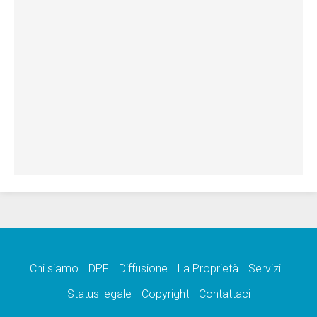
Chi siamo
DPF
Diffusione
La Proprietà
Servizi
Status legale
Copyright
Contattaci