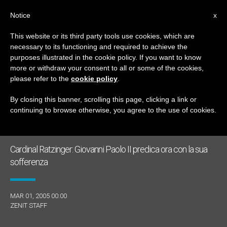
IT
Notice
x
This website or its third party tools use cookies, which are
necessary to its functioning and required to achieve the
GIORNO
purposes illustrated in the cookie policy. If you want to know
Marzo 1st, 2005
more or withdraw your consent to all or some of the cookies,
please refer to the
cookie policy
.
By closing this banner, scrolling this page, clicking a link or
continuing to browse otherwise, you agree to the use of cookies.
ULTIME NOTIZIE
Cardinal Ratzinger: Giovanni Paolo II predica ora con la sua
sofferenza
MAR 01, 2005 00:00
ZENIT STAFF