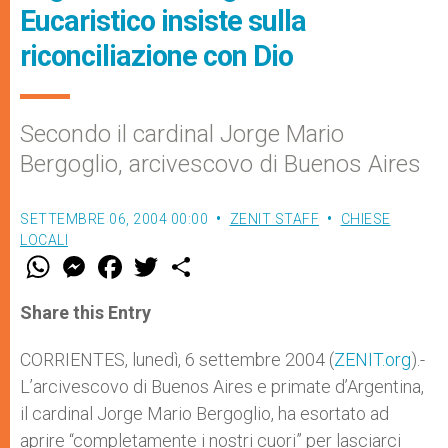
Eucaristico insiste sulla
riconciliazione con Dio
Secondo il cardinal Jorge Mario
Bergoglio, arcivescovo di Buenos Aires
SETTEMBRE 06, 2004 00:00
ZENIT STAFF
CHIESE
LOCALI
W
M
F
T
S
h
e
a
w
h
a
s
c
i
a
t
s
e
t
r
Share this Entry
s
e
b
t
e
A
n
o
e
p
g
o
r
CORRIENTES, lunedì, 6 settembre 2004 (
ZENIT.org
).-
p
e
k
L’arcivescovo di Buenos Aires e primate d’Argentina,
r
il cardinal Jorge Mario Bergoglio, ha esortato ad
aprire “completamente i nostri cuori” per lasciarci