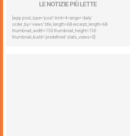
LE NOTIZIE PIÙ LETTE
[wpp post_type='post' limit=4 range='daily'
order_by='views' title_length=68 excerpt_length=68
thumbnail_width=150 thumbnail_height=150
thumbnail_build='predefined' stats_views=0]