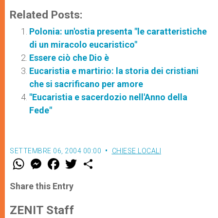
Related Posts:
Polonia: un'ostia presenta "le caratteristiche
di un miracolo eucaristico"
Essere ciò che Dio è
Eucaristia e martirio: la storia dei cristiani
che si sacrificano per amore
"Eucaristia e sacerdozio nell'Anno della
Fede"
SETTEMBRE 06, 2004 00:00
CHIESE LOCALI
W
M
F
T
S
h
e
a
w
h
a
s
c
i
a
t
s
e
t
r
Share this Entry
s
e
b
t
e
A
n
o
e
p
g
o
r
ZENIT Staff
p
e
k