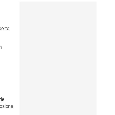
porto
in
ede
mozione