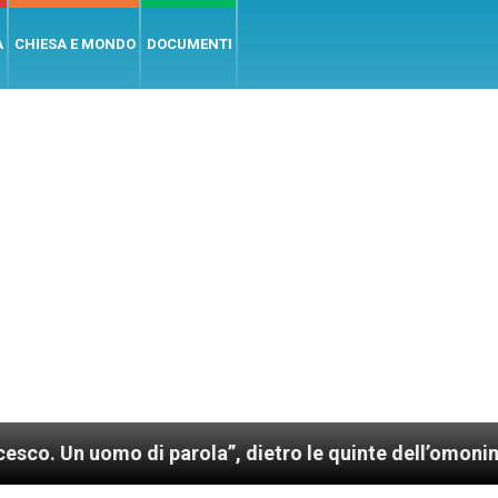
A
CHIESA E MONDO
DOCUMENTI
i parola”, dietro le quinte dell’omonimo film di Wim