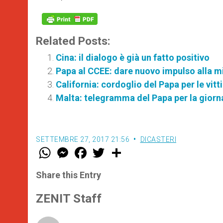
Related Posts:
Cina: il dialogo è già un fatto positivo
Papa al CCEE: dare nuovo impulso alla mi
California: cordoglio del Papa per le vitt
Malta: telegramma del Papa per la giorna
SETTEMBRE 27, 2017 21:56
DICASTERI
W
M
F
T
S
h
e
a
w
h
a
s
c
i
a
t
s
e
t
r
Share this Entry
s
e
b
t
e
A
n
o
e
p
g
o
r
ZENIT Staff
p
e
k
r