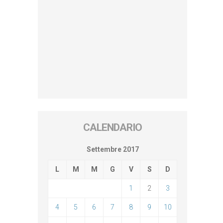
CALENDARIO
Settembre 2017
L
M
M
G
V
S
D
1
2
3
4
5
6
7
8
9
10