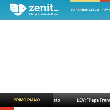
PAPA FRANCESCO
ROM
ù sano e giusto
LEV: “Papa Francesco. Un uomo d
PRIMO PIANO