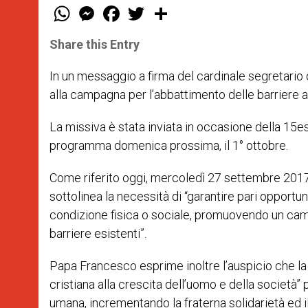
W
M
F
T
S
h
e
a
w
h
a
s
c
i
a
t
s
e
t
r
Share this Entry
s
e
b
t
e
A
n
o
e
p
g
o
r
In un messaggio a firma del cardinale segretario
p
e
k
alla campagna per l’abbattimento delle barriere a
r
La missiva è stata inviata in occasione della 15es
programma domenica prossima, il 1° ottobre.
Come riferito oggi, mercoledì 27 settembre 2017,
sottolinea la necessità di “garantire pari opportun
condizione fisica o sociale, promuovendo un camb
barriere esistenti”.
Papa Francesco esprime inoltre l’auspicio che la
cristiana alla crescita dell’uomo e della società
umana, incrementando la fraterna solidarietà ed il 