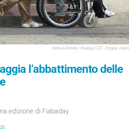
Sedia A Rotelle / Pixabay CC0 - Zstupar, Publ
raggia l’abbattimento delle
he
ma edizione di Fiabaday
ERI