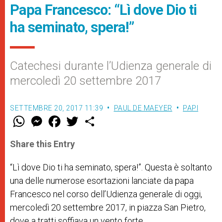
Papa Francesco: “Lì dove Dio ti
ha seminato, spera!”
Catechesi durante l’Udienza generale di
mercoledì 20 settembre 2017
SETTEMBRE 20, 2017 11:39
PAUL DE MAEYER
PAPI
W
M
F
T
S
h
e
a
w
h
a
s
c
i
a
t
s
e
t
r
Share this Entry
s
e
b
t
e
A
n
o
e
p
g
o
r
“Lì dove Dio ti ha seminato, spera!”. Questa è soltanto
p
e
k
una delle numerose esortazioni lanciate da papa
r
Francesco nel corso dell’Udienza generale di oggi,
mercoledì 20 settembre 2017, in piazza San Pietro,
dove a tratti soffiava un vento forte.