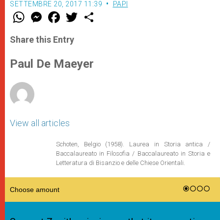
SETTEMBRE 20, 2017 11:39
PAPI
W
M
F
T
S
h
e
a
w
h
a
s
c
i
a
t
s
e
t
r
Share this Entry
s
e
b
t
e
A
n
o
e
p
g
o
r
Paul De Maeyer
p
e
k
r
View all articles
Schoten, Belgio (1958). Laurea in Storia antica /
Baccalaureato in Filosofia / Baccalaureato in Storia e
Letteratura di Bisanzio e delle Chiese Orientali.