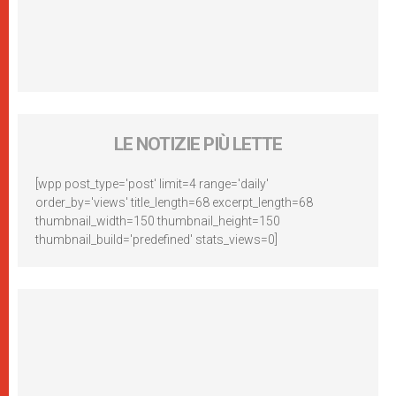
LE NOTIZIE PIÙ LETTE
[wpp post_type='post' limit=4 range='daily'
order_by='views' title_length=68 excerpt_length=68
thumbnail_width=150 thumbnail_height=150
thumbnail_build='predefined' stats_views=0]