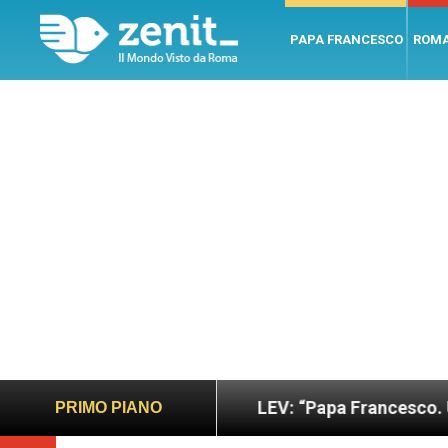
PAPA FRANCESCO
ROM
no e giusto
LEV: “Papa Francesco. Un uomo di p
PRIMO PIANO