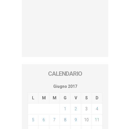
CALENDARIO
Giugno 2017
L
M
M
G
V
S
D
1
2
3
4
5
6
7
8
9
10
11