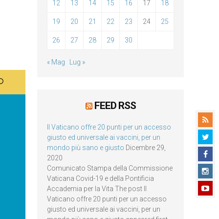
12
13
14
15
16
17
18
19
20
21
22
23
24
25
26
27
28
29
30
« Mag
Lug »
FEED RSS
Il Vaticano offre 20 punti per un accesso
giusto ed universale ai vaccini, per un
mondo più sano e giusto
Dicembre 29,
2020
Comunicato Stampa della Commissione
Vaticana Covid-19 e della Pontificia
Accademia per la Vita The post Il
Vaticano offre 20 punti per un accesso
giusto ed universale ai vaccini, per un