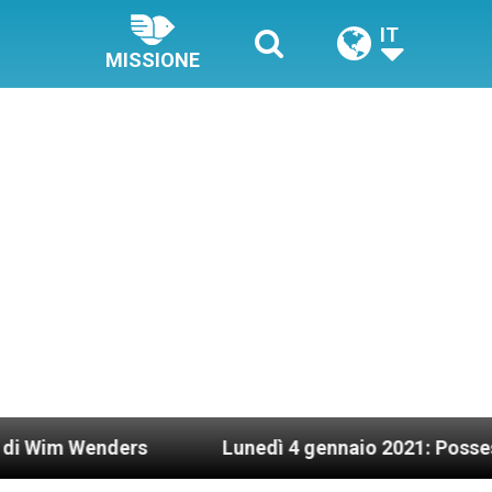
IT
MISSIONE
ders
Lunedì 4 gennaio 2021: Possesso cardinal