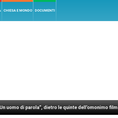
A
CHIESA E MONDO
DOCUMENTI
arola”, dietro le quinte dell’omonimo film di Wim Wen