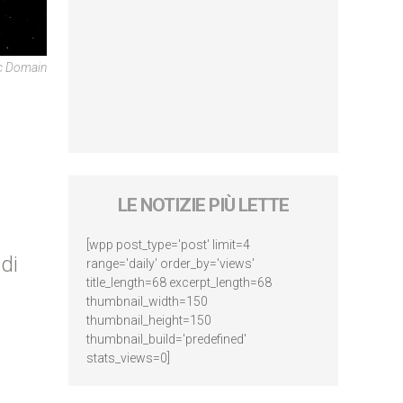
ic Domain
LE NOTIZIE PIÙ LETTE
[wpp post_type='post' limit=4
 di
range='daily' order_by='views'
title_length=68 excerpt_length=68
thumbnail_width=150
thumbnail_height=150
thumbnail_build='predefined'
stats_views=0]