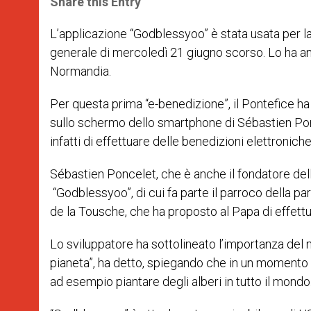
Share this Entry
s
e
b
t
e
A
n
o
e
p
g
o
r
L’applicazione “
Godblessyoo” è stata usata per l
p
e
k
generale di mercoledì 21 giugno scorso. Lo ha an
r
Normandia.
Per questa prima “e-benedizione”, il Pontefice ha
sullo schermo dello smartphone di Sébastien Ponc
infatti di effettuare delle benedizioni elettroniche 
Sébastien Poncelet, che è anche il fondatore del
“Godblessyoo”, di cui fa parte il parroco della pa
de la Tousche, che ha proposto al Papa di effett
Lo sviluppatore ha sottolineato l’importanza del 
pianeta”, ha detto, spiegando che in un momento 
ad esempio piantare degli alberi in tutto il mondo