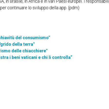
in Brasile, in Africa e in vari Paesi europei. I responsabili
er continuare lo sviluppo della app. (pdm)
 schiavitù del consumismo"
"grido della terra"
rismo delle chiacchiere"
tra i beni vaticani e chi li controlla”