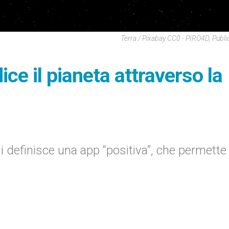
Terra / Pixabay CC0 - PIRO4D, Publ
e il pianeta attraverso la
si definisce una app “positiva”, che permette