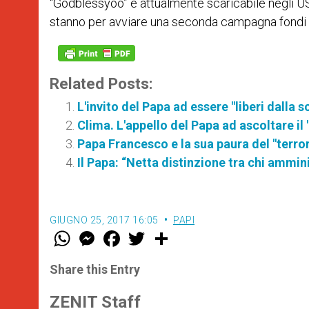
“Godblessyoo” è attualmente scaricabile negli USA, 
stanno per avviare una seconda campagna fondi p
Related Posts:
L'invito del Papa ad essere "liberi dalla
Clima. L'appello del Papa ad ascoltare il 
Papa Francesco e la sua paura del "terro
Il Papa: “Netta distinzione tra chi amminis
GIUGNO 25, 2017 16:05
PAPI
W
M
F
T
S
h
e
a
w
h
a
s
c
i
a
t
s
e
t
r
Share this Entry
s
e
b
t
e
A
n
o
e
p
g
o
r
ZENIT Staff