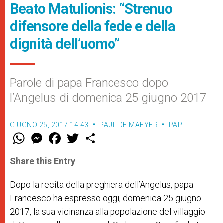
Beato Matulionis: “Strenuo
difensore della fede e della
dignità dell’uomo”
Parole di papa Francesco dopo
l’Angelus di domenica 25 giugno 2017
GIUGNO 25, 2017 14:43
PAUL DE MAEYER
PAPI
W
M
F
T
S
h
e
a
w
h
a
s
c
i
a
t
s
e
t
r
Share this Entry
s
e
b
t
e
A
n
o
e
p
g
o
r
Dopo la recita della preghiera dell’Angelus, papa
p
e
k
Francesco ha espresso oggi, domenica 25 giugno
r
2017, la sua vicinanza alla popolazione del villaggio