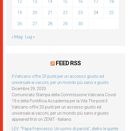
12
13
14
15
16
17
18
19
20
21
22
23
24
25
26
27
28
29
30
« Mag
Lug »
FEED RSS
Il Vaticano offre 20 punti per un accesso giusto ed
universale ai vaccini, per un mondo più sano e giusto
Dicembre 29, 2020
Comunicato Stampa della Commissione Vaticana Covid-
19 e della Pontificia Accademia per la Vita The post Il
Vaticano offre 20 punti per un accesso giusto ed
universale ai vaccini, per un mondo più sano e giusto
appeared first on ZENIT - Italiano.
LEV: “Papa Francesco. Un uomo di parola”, dietro le quinte