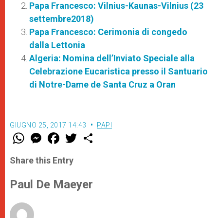
Papa Francesco: Vilnius-Kaunas-Vilnius (23
settembre2018)
Papa Francesco: Cerimonia di congedo
dalla Lettonia
Algeria: Nomina dell’Inviato Speciale alla
Celebrazione Eucaristica presso il Santuario
di Notre-Dame de Santa Cruz a Oran
GIUGNO 25, 2017 14:43
PAPI
W
M
F
T
S
h
e
a
w
h
a
s
c
i
a
t
s
e
t
r
Share this Entry
s
e
b
t
e
A
n
o
e
p
g
o
r
Paul De Maeyer
p
e
k
r