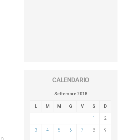
CALENDARIO
Settembre 2018
L
M
M
G
V
S
D
1
2
3
4
5
6
7
8
9
to