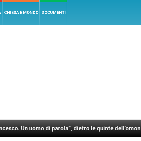
A
CHIESA E MONDO
DOCUMENTI
o di parola”, dietro le quinte dell’omonimo film di W