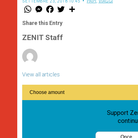
SETTEMBRE 23, 2018 10:45
PAPI
,
VIAGGI
W
M
F
T
S
h
e
a
w
h
a
s
c
i
a
t
s
e
t
r
Share this Entry
s
e
b
t
e
A
n
o
e
p
g
o
r
ZENIT Staff
p
e
k
r
View all articles