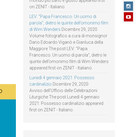
mondo più sano e giusto appeared first
on ZENIT - Italiano.
LEV: “Papa Francesco. Un uomo di
parola”, dietro le quinte dell’omonimo film
di Wim Wenders
Dicembre 29, 2020
Volume fotografico a cura di monsignor
Dario Edoardo Viganò e Gianluca della
Maggiore The post LEV: “Papa
Francesco. Un uomo di parola”, dietro le
quinte dell’omonimo film di Wim Wenders
appeared first on ZENIT - Italiano.
Lunedì 4 gennaio 2021: Possesso
cardinalizio
Dicembre 29, 2020
Avviso dell’Ufficio delle Celebrazioni
Liturgiche The post Lunedì 4 gennaio
2021: Possesso cardinalizio appeared
first on ZENIT - Italiano.