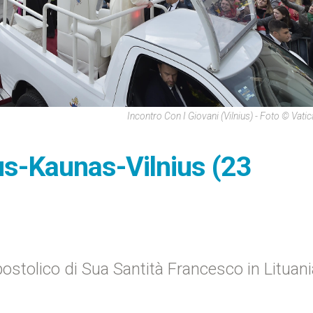
Incontro Con I Giovani (Vilnius) - Foto © Vati
us-Kaunas-Vilnius (23
ostolico di Sua Santità Francesco in Lituani