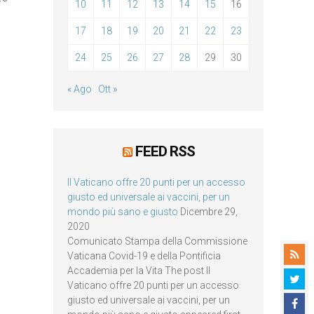
10
11
12
13
14
15
16
17
18
19
20
21
22
23
24
25
26
27
28
29
30
« Ago
Ott »
FEED RSS
Il Vaticano offre 20 punti per un accesso
giusto ed universale ai vaccini, per un
mondo più sano e giusto
Dicembre 29,
2020
Comunicato Stampa della Commissione
Vaticana Covid-19 e della Pontificia
Accademia per la Vita The post Il
Vaticano offre 20 punti per un accesso
giusto ed universale ai vaccini, per un