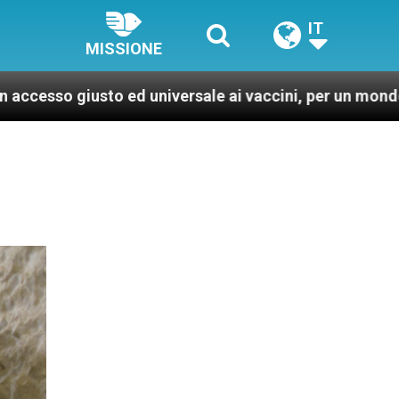
IT
MISSIONE
ed universale ai vaccini, per un mondo più sano e giust