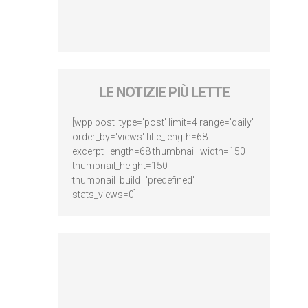
LE NOTIZIE PIÙ LETTE
[wpp post_type='post' limit=4 range='daily'
order_by='views' title_length=68
excerpt_length=68 thumbnail_width=150
thumbnail_height=150
thumbnail_build='predefined'
stats_views=0]