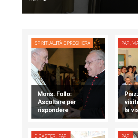
,
SPIRITUALITÀ E PREGHIERA
PAPI
VI
Mons. Follo:
Piaz
Ascoltare per
visi
rispondere
la vi
,
DICASTERI
PAPI
PAPI