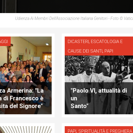
Udienza Ai Membri Dell’Associazione Italiana Genitori - Foto © Vati
,
AGGI
DICASTERI
ESCATOLOGIA E
,
CAUSE DEI SANTI
PAPI
za Armerina: "La
"Paolo VI, attualità di
ta di Francesco è
un
sita del Signore"
Santo"
,
PAPI
SPIRITUALITÀ E PREGHIERA