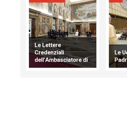
Le Lettere
Credenziali
Le U
dell’Ambasciatore di
Pad
Angola presso la
Santa Sede