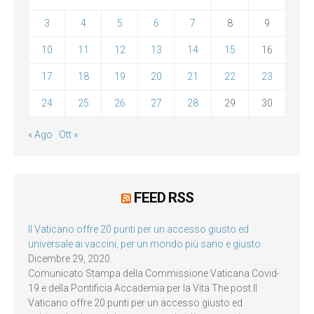
3
4
5
6
7
8
9
10
11
12
13
14
15
16
17
18
19
20
21
22
23
24
25
26
27
28
29
30
« Ago
Ott »
FEED RSS
Il Vaticano offre 20 punti per un accesso giusto ed
universale ai vaccini, per un mondo più sano e giusto
Dicembre 29, 2020
Comunicato Stampa della Commissione Vaticana Covid-
19 e della Pontificia Accademia per la Vita The post Il
Vaticano offre 20 punti per un accesso giusto ed