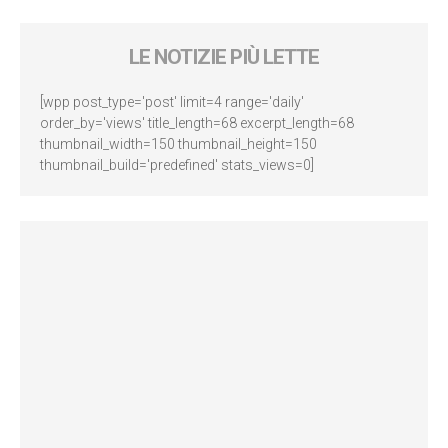
LE NOTIZIE PIÙ LETTE
[wpp post_type='post' limit=4 range='daily'
order_by='views' title_length=68 excerpt_length=68
thumbnail_width=150 thumbnail_height=150
thumbnail_build='predefined' stats_views=0]