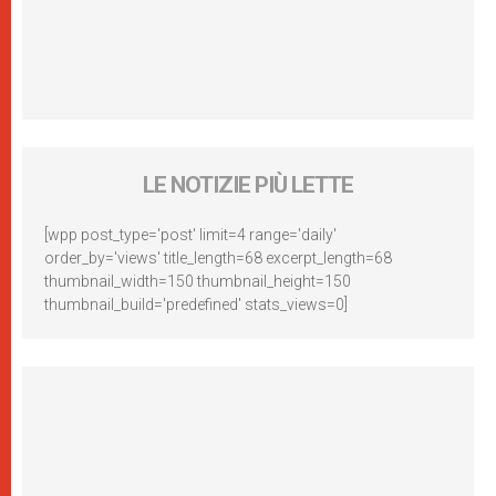
LE NOTIZIE PIÙ LETTE
[wpp post_type='post' limit=4 range='daily'
order_by='views' title_length=68 excerpt_length=68
thumbnail_width=150 thumbnail_height=150
thumbnail_build='predefined' stats_views=0]