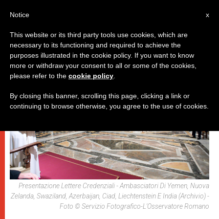
IT
Notice
x
This website or its third party tools use cookies, which are
necessary to its functioning and required to achieve the
,
DICASTERI
PAPI
purposes illustrated in the cookie policy. If you want to know
more or withdraw your consent to all or some of the cookies,
please refer to the
cookie policy
.
By closing this banner, scrolling this page, clicking a link or
continuing to browse otherwise, you agree to the use of cookies.
Presentazione Lettere Credenziali - Ambasciatori Di Yemen, Nuova
Zelanda, Swaziland, Azerbaijan, Ciad, Liechtenstein E India (archivio) -
Foto © Servizio Fotografico-L'Osservatore Romano