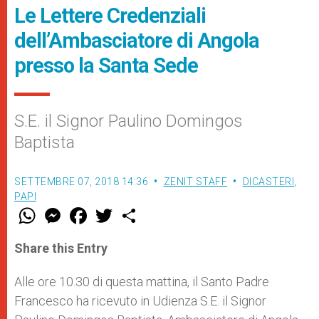
Le Lettere Credenziali
dell’Ambasciatore di Angola
presso la Santa Sede
S.E. il Signor Paulino Domingos
Baptista
SETTEMBRE 07, 2018 14:36
ZENIT STAFF
DICASTERI
,
PAPI
W
M
F
T
S
h
e
a
w
h
a
s
c
i
a
t
s
e
t
r
Share this Entry
s
e
b
t
e
A
n
o
e
p
g
o
r
Alle ore 10.30 di questa mattina, il Santo Padre
p
e
k
Francesco ha ricevuto in Udienza S.E. il Signor
r