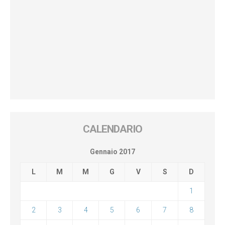
CALENDARIO
Gennaio 2017
L
M
M
G
V
S
D
1
2
3
4
5
6
7
8