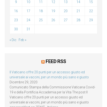
9
10
11
12
13
14
15
16
17
18
19
20
21
22
23
24
25
26
27
28
29
30
31
« Dic
Feb »
FEED RSS
Il Vaticano offre 20 punti per un accesso giusto ed
universale ai vaccini, per un mondo più sano e giusto
Dicembre 29, 2020
Comunicato Stampa della Commissione Vaticana Covid-
19 e della Pontificia Accademia per la Vita The post Il
Vaticano offre 20 punti per un accesso giusto ed
universale ai vaccini, per un mondo più sano e giusto