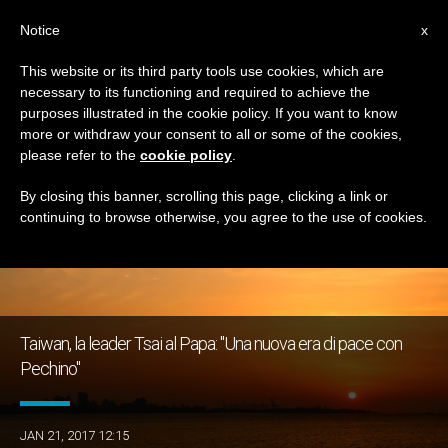
IT
Notice
x
This website or its third party tools use cookies, which are
necessary to its functioning and required to achieve the
GIORNO
purposes illustrated in the cookie policy. If you want to know
Gennaio 21st, 2017
more or withdraw your consent to all or some of the cookies,
please refer to the
cookie policy
.
By closing this banner, scrolling this page, clicking a link or
continuing to browse otherwise, you agree to the use of cookies.
ULTIME NOTIZIE
Taiwan, la leader Tsai al Papa: "Una nuova era di pace con
Pechino"
JAN 21, 2017 12:15