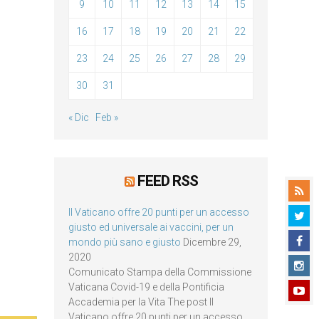
9
10
11
12
13
14
15
16
17
18
19
20
21
22
23
24
25
26
27
28
29
30
31
« Dic
Feb »
FEED RSS
Il Vaticano offre 20 punti per un accesso
giusto ed universale ai vaccini, per un
mondo più sano e giusto
Dicembre 29,
2020
Comunicato Stampa della Commissione
Vaticana Covid-19 e della Pontificia
Accademia per la Vita The post Il
Vaticano offre 20 punti per un accesso