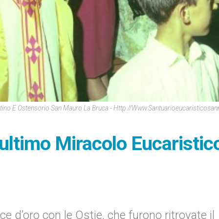
tino E Ostensorio San Mauro La Bruca - Http://www.santuarioeucaristicosan
ultimo Miracolo Eucaristic
ce d’oro con le Ostie, che furono ritrovate il