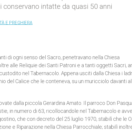
 conservano intatte da quasi 50 anni
ITÀ E PREGHIERA
zanti di ogni senso del Sacro, penetravano nella Chiesa
e alle Reliquie dei Santi Patroni e a tanti oggetti Sacri, a
custodito nel Tabernacolo. Appena usciti dalla Chiesa i ladr
hio del
Calice che le conteneva, su un muricciolo davanti al
rovate dalla piccola Gerardina Amato. Il parroco Don Pasqu
tie, in numero di 63, ricollocandole nel Tabernacolo e avver
ostino, che con decreto del 25 luglio 1970, stabilì che le O
zione e R
iparazione nella Chiesa Parrocchiale; stabilì inoltre