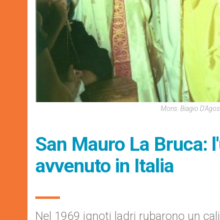
Mons. Biagio D'Agos
San Mauro La Bruca: l'
avvenuto in Italia
Nel 1969 ignoti ladri rubarono un cali