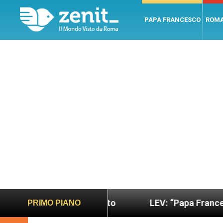
PAPA FRANCESCO
ROM
ano e giusto
LEV: “Papa Francesco. Un uomo di 
PRIMO PIANO