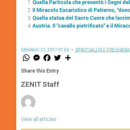
Quella Particola che presentò i Segni del
Il Miracolo Eucaristico di Patierno, "dono
Quella statua del Sacro Cuore che lacri
Austria. Il "cavallo pietrificato" e il Mira
GENNAIO 21, 2017 07:00
SPIRITUALITÀ E PREGHIERA
W
M
F
T
S
h
e
a
w
h
a
s
c
i
a
t
s
e
t
r
Share this Entry
s
e
b
t
e
A
n
o
e
p
g
o
r
ZENIT Staff
p
e
k
r
View all articles