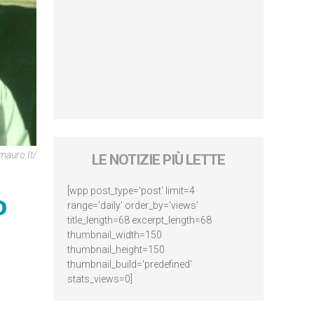
mauro.it/
LE NOTIZIE PIÙ LETTE
[wpp post_type='post' limit=4
o
range='daily' order_by='views'
title_length=68 excerpt_length=68
thumbnail_width=150
thumbnail_height=150
thumbnail_build='predefined'
stats_views=0]