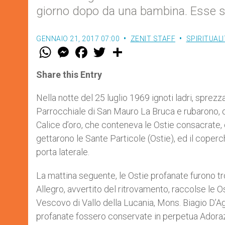
giorno dopo da una bambina. Esse si
GENNAIO 21, 2017 07:00
ZENIT STAFF
SPIRITUAL
W
M
F
T
S
h
e
a
w
h
a
s
c
i
a
t
s
e
t
r
Share this Entry
s
e
b
t
e
A
n
o
e
p
g
o
r
Nella notte del 25 luglio 1969 ignoti ladri, sprez
p
e
k
Parrocchiale di San Mauro La Bruca e rubarono, oltr
r
Calice d’oro, che conteneva le Ostie consacrate, 
getta
rono le Sante Particole (Ostie), ed il coperc
porta laterale.
La mattina seguente, le Ostie profanate furono t
Allegro, avvertito del ritrovamento, raccolse le Os
Vescovo di Vallo della Lucania, Mons. Biagio D’Ag
profanate fossero conservate in perpetua Adora