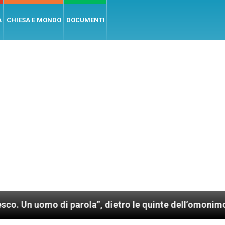
A
CHIESA E MONDO
DOCUMENTI
parola”, dietro le quinte dell’omonimo film di Wim We