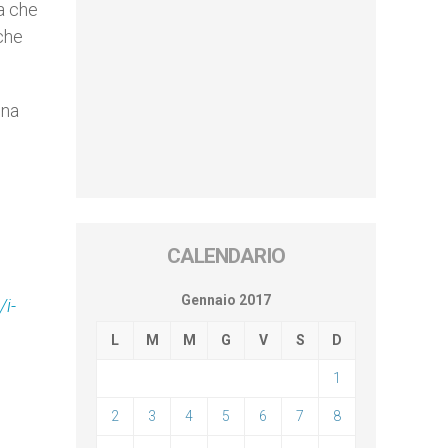
sa che
 che
ina
CALENDARIO
Gennaio 2017
/i-
L
M
M
G
V
S
D
1
2
3
4
5
6
7
8