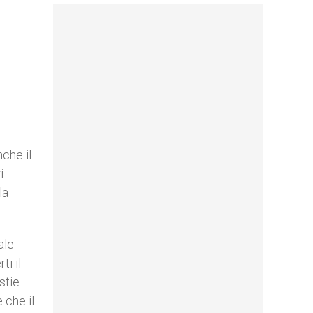
nche il
i
la
ale
ti il
stie
 che il