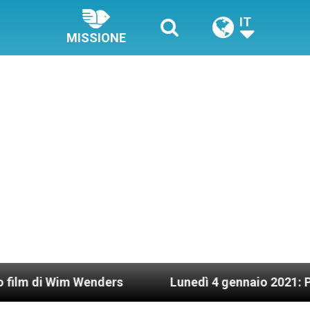
IT
MISSIONE
nders
Lunedì 4 gennaio 2021: Possesso cardina