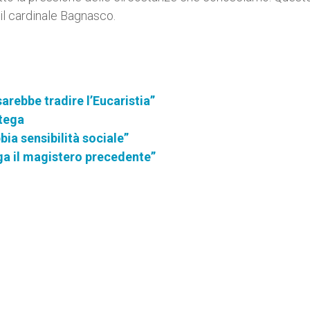
il cardinale Bagnasco.
arebbe tradire l’Eucaristia”
rtega
bia sensibilità sociale”
ega il magistero precedente”