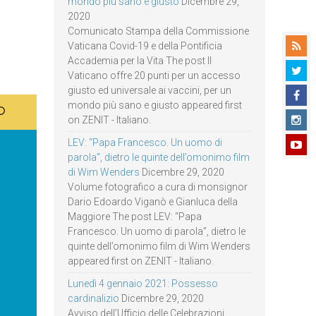
mondo più sano e giusto
Dicembre 29,
2020
Comunicato Stampa della Commissione
Vaticana Covid-19 e della Pontificia
Accademia per la Vita The post Il
Vaticano offre 20 punti per un accesso
giusto ed universale ai vaccini, per un
mondo più sano e giusto appeared first
on ZENIT - Italiano.
LEV: “Papa Francesco. Un uomo di
parola”, dietro le quinte dell’omonimo film
di Wim Wenders
Dicembre 29, 2020
Volume fotografico a cura di monsignor
Dario Edoardo Viganò e Gianluca della
Maggiore The post LEV: “Papa
Francesco. Un uomo di parola”, dietro le
quinte dell’omonimo film di Wim Wenders
appeared first on ZENIT - Italiano.
Lunedì 4 gennaio 2021: Possesso
cardinalizio
Dicembre 29, 2020
Avviso dell’Ufficio delle Celebrazioni