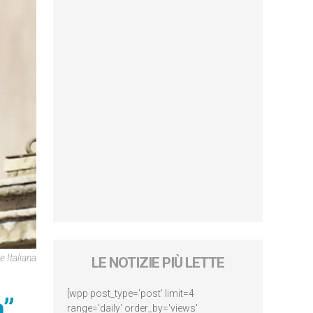
 Italiana
LE NOTIZIE PIÙ LETTE
[wpp post_type='post' limit=4
a”
range='daily' order_by='views'