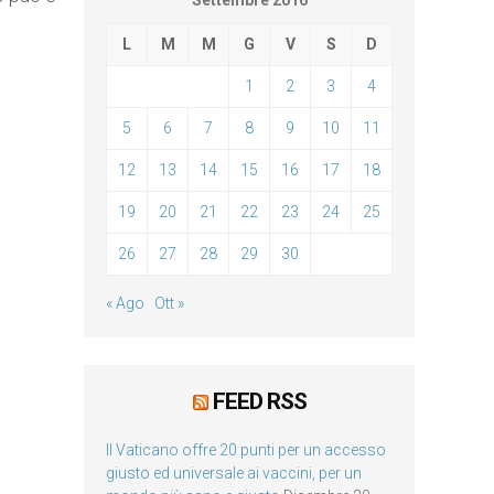
Settembre 2016
L
M
M
G
V
S
D
1
2
3
4
5
6
7
8
9
10
11
12
13
14
15
16
17
18
19
20
21
22
23
24
25
26
27
28
29
30
« Ago
Ott »
FEED RSS
Il Vaticano offre 20 punti per un accesso
giusto ed universale ai vaccini, per un