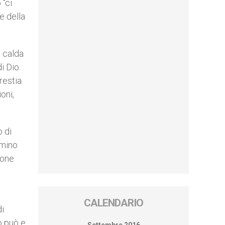
 “ci
e della
e calda
i Dio
restia
oni,
o di
mmino
ione
CALENDARIO
di
o può e