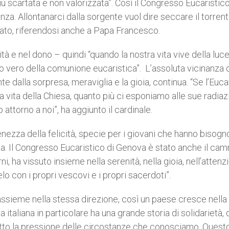
ù scartata e non valorizzata”. Così il Congresso Eucaristico
anza. Allontanarci dalla sorgente vuol dire seccare il torrent
orato, riferendosi anche a Papa Francesco.
tà e nel dono – quindi “quando la nostra vita vive della luc
o vero della comunione eucaristica”. L’assoluta vicinanza d
e dalla sorpresa, meraviglia e la gioia, continua. “Se l’Euca
la vita della Chiesa, quanto più ci esponiamo alle sue radiazi
attorno a noi”, ha aggiunto il cardinale.
enezza della felicità, specie per i giovani che hanno bisogn
ia. Il Congresso Eucaristico di Genova è stato anche il ca
i, ha vissuto insieme nella serenità, nella gioia, nell’attenz
lo con i propri vescovi e i propri sacerdoti”.
ssieme nella stessa direzione, così un paese cresce nella
esa italiana in particolare ha una grande storia di solidarietà, 
tto la pressione delle circostanze che conosciamo. Quest