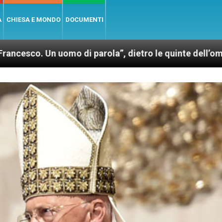
A
CHIESA E MONDO
DOCUMENTI
uomo di parola”, dietro le quinte dell’omonimo film d