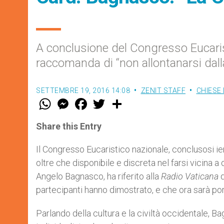
A conclusione del Congresso Eucarist
raccomanda di “non allontanarsi dalla
SETTEMBRE 19, 2016 14:08
ZENIT STAFF
CHIESE 
W
M
F
T
S
h
e
a
w
h
a
s
c
i
a
t
s
e
t
r
Share this Entry
s
e
b
t
e
A
n
o
e
p
g
o
r
Il Congresso Eucaristico nazionale, conclusosi ie
p
e
k
oltre che disponibile e discreta nel farsi vicina a
r
Angelo Bagnasco, ha riferito alla
Radio Vaticana
d
partecipanti hanno dimostrato, e che ora sarà port
Parlando della cultura e la civiltà occidentale,