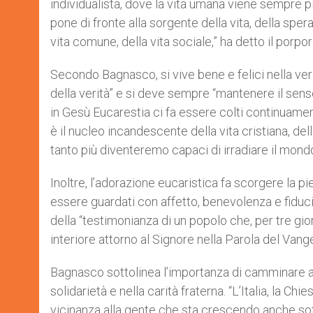
individualista, dove la vita umana viene sempre pi
pone di fronte alla sorgente della vita, della sper
vita comune, della vita sociale,” ha detto il porp
Secondo Bagnasco, si vive bene e felici nella veri
della verità” e si deve sempre “mantenere il sens
in Gesù Eucarestia ci fa essere colti continuament
è il nucleo incandescente della vita cristiana, del
tanto più diventeremo capaci di irradiare il mondo 
Inoltre, l’adorazione eucaristica fa scorgere la pi
essere guardati con affetto, benevolenza e fiduc
della “testimonianza di un popolo che, per tre giorn
interiore attorno al Signore nella Parola del Vange
Bagnasco sottolinea l’importanza di camminare a
solidarietà e nella carità fraterna. “L’Italia, la Chi
vicinanza alla gente che sta crescendo anche so