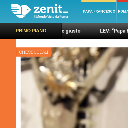
PAPA FRANCESCO
ROM
do più sano e giusto
LEV: “Papa Francesco. Un 
PRIMO PIANO
CHIESE LOCALI