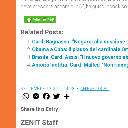
deve crescere ancora di più”, ha quindi concluso 
Related Posts:
Card. Bagnasco: “Negarci alla missione s
Obama a Cuba: il plauso del cardinale O
Brasile. Card. Assis: “Il nuovo governo ab
Amoris laetitia. Card. Müller: “Non rinn
SETTEMBRE 19, 2016 14:08
CHIESE LOCALI
W
M
F
T
S
h
e
a
w
h
a
s
c
i
a
t
s
e
t
r
Share this Entry
s
e
b
t
e
A
n
o
e
p
g
o
r
ZENIT Staff
p
e
k