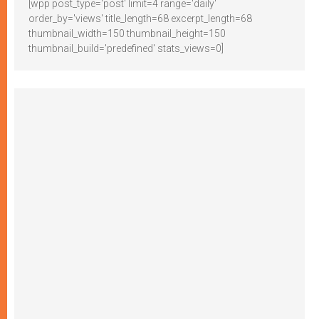
[wpp post_type='post' limit=4 range='daily'
order_by='views' title_length=68 excerpt_length=68
thumbnail_width=150 thumbnail_height=150
thumbnail_build='predefined' stats_views=0]