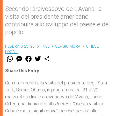
Secondo l’arcivescovo de L’Avana, la
visita del presidente americano
contribuirà allo sviluppo del paese e del
popolo
FEBBRAIO 25, 2016 17:05
SERGIO MORA
CHIESE
LOCALI
W
M
F
T
S
h
e
a
w
h
a
s
c
i
a
t
s
e
t
r
Share this Entry
s
e
b
t
e
A
n
o
e
p
g
o
r
Con riferimento alla visita del presidente degli Stati
p
e
k
Uniti, Barack Obama, in programma dal 21 al 22
r
marzo, il cardinale arcivescovo dell’Avana, Jaime
Ortega, ha dichiarato alla
Reuters
: “Questa visita a
Cuba è molto significativa”, perché “servirà allo