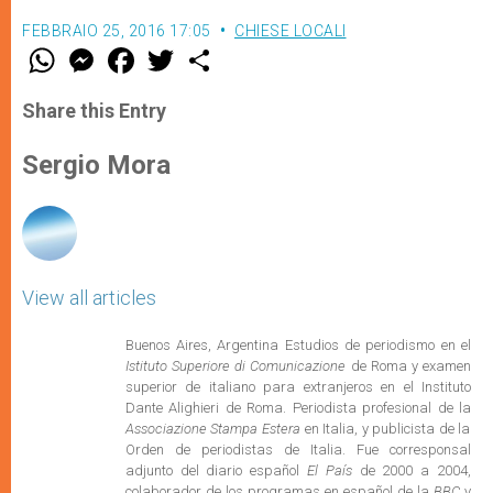
FEBBRAIO 25, 2016 17:05
CHIESE LOCALI
W
M
F
T
S
h
e
a
w
h
a
s
c
i
a
t
s
e
t
r
Share this Entry
s
e
b
t
e
A
n
o
e
p
g
o
r
Sergio Mora
p
e
k
r
View all articles
Buenos Aires, Argentina Estudios de periodismo en el
Istituto Superiore di Comunicazione
de Roma y examen
superior de italiano para extranjeros en el Instituto
Dante Alighieri de Roma. Periodista profesional de la
Associazione Stampa Estera
en Italia, y publicista de la
Orden de periodistas de Italia. Fue corresponsal
adjunto del diario español
El País
de 2000 a 2004,
colaborador de los programas en español de la
BBC
y