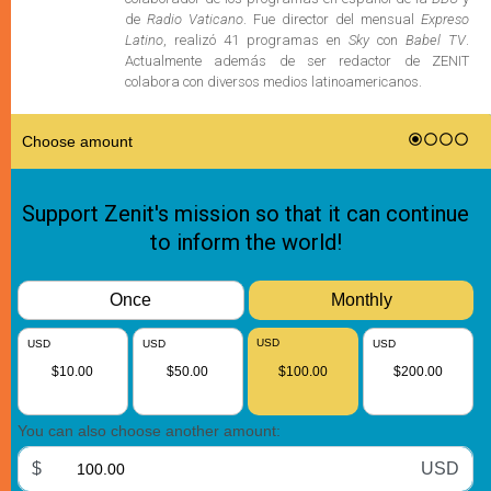
de
Radio Vaticano
. Fue director del mensual
Expreso
Latino
, realizó 41 programas en
Sky
con
Babel TV
.
Actualmente además de ser redactor de ZENIT
colabora con diversos medios latinoamericanos.