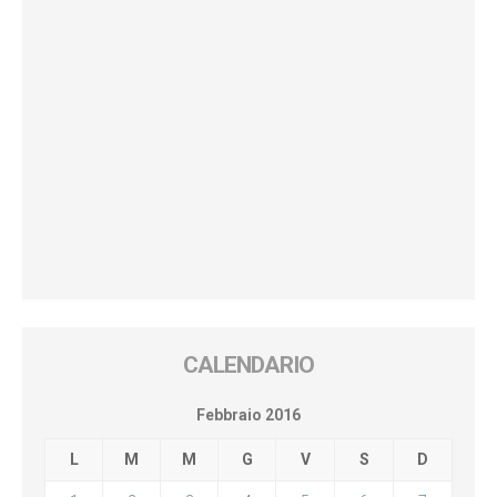
CALENDARIO
Febbraio 2016
L
M
M
G
V
S
D