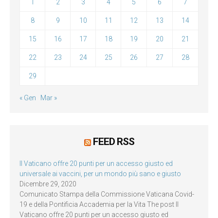
1
2
3
4
5
6
7
8
9
10
11
12
13
14
15
16
17
18
19
20
21
22
23
24
25
26
27
28
29
« Gen
Mar »
FEED RSS
Il Vaticano offre 20 punti per un accesso giusto ed
universale ai vaccini, per un mondo più sano e giusto
Dicembre 29, 2020
Comunicato Stampa della Commissione Vaticana Covid-
19 e della Pontificia Accademia per la Vita The post Il
Vaticano offre 20 punti per un accesso giusto ed