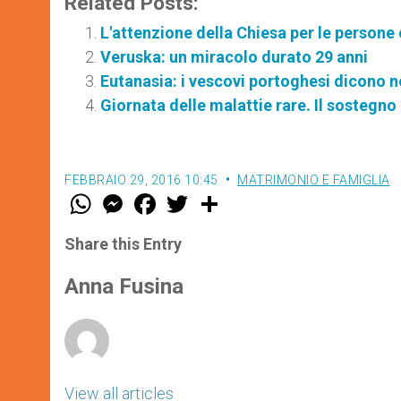
Related Posts:
L'attenzione della Chiesa per le persone 
Veruska: un miracolo durato 29 anni
Eutanasia: i vescovi portoghesi dicono n
Giornata delle malattie rare. Il sostegno 
FEBBRAIO 29, 2016 10:45
MATRIMONIO E FAMIGLIA
W
M
F
T
S
h
e
a
w
h
a
s
c
i
a
t
s
e
t
r
Share this Entry
s
e
b
t
e
A
n
o
e
p
g
o
r
Anna Fusina
p
e
k
r
View all articles