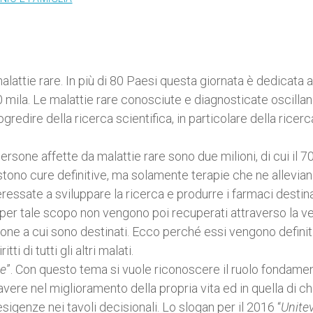
lattie rare. In più di 80 Paesi questa giornata è dedicata a
mila. Le malattie rare conosciute e diagnosticate oscillano
gredire della ricerca scientifica, in particolare della ricerc
persone affette da malattie rare sono due milioni, di cui il 
tono cure definitive, ma solamente terapie che ne allevian
essate a sviluppare la ricerca e produrre i farmaci destinat
iti per tale scopo non vengono poi recuperati attraverso la v
sone a cui sono destinati. Ecco perché essi vengono definit
ti di tutti gli altri malati.
te
”. Con questo tema si vuole riconoscere il ruolo fondame
ere nel miglioramento della propria vita ed in quella di chi
igenze nei tavoli decisionali. Lo slogan per il 2016 “
Unitev