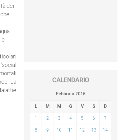
ità dei
 che
gna,
e e
ticolari
“social
mortali
CALENDARIO
oce. La
alattie
Febbraio 2016
L
M
M
G
V
S
D
1
2
3
4
5
6
7
8
9
10
11
12
13
14