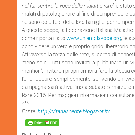
nel far sentire la voce delle malattie rare
” è stato 
malati di patologie rare al fine di comprendere q
ne sono colpite e delle loro famiglie, per romperne
A questo scopo, la Federazione Italiana Malatti
come riporta il sito
www.uniamolavoce.org
, “è s
condividere un vero e proprio grido liberatorio che
Attraverso la forza delle rete, si cerca di connett
meno sole. Tutti sono invitati a pubblicare un v
mention”, invitare i propri amici a fare la stessa
l’urlo, oppure semplicemente scrivendo un twe
campagna sarà attiva fino a sabato 5 marzo e i c
Rare 2016. Per maggiori informazioni, consultare 
***
Fonte:
http://vitanascente.blogspot.it/