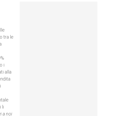
lle
 tra le
a
70%
o i
i alla
endita
i
ntale
 li
i a noi