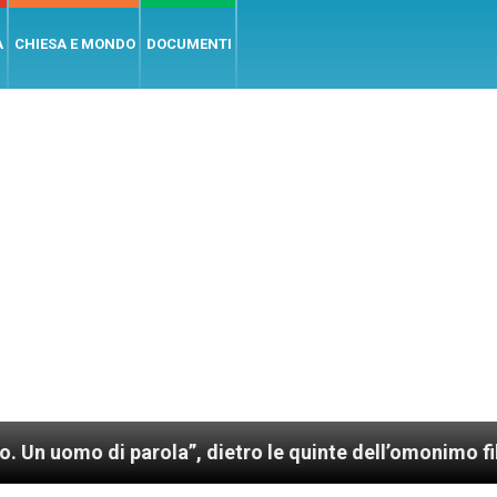
A
CHIESA E MONDO
DOCUMENTI
 parola”, dietro le quinte dell’omonimo film di Wim W