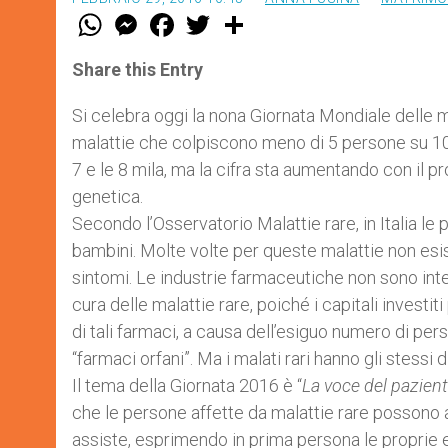
W
M
F
T
S
h
e
a
w
h
a
s
c
i
a
t
s
e
t
r
Share this Entry
s
e
b
t
e
A
n
o
e
p
g
o
r
Si celebra oggi la nona Giornata Mondiale delle ma
p
e
k
malattie che colpiscono meno di 5 persone su 10 
r
7 e le 8 mila, ma la cifra sta aumentando con il pro
genetica.
Secondo l’Osservatorio Malattie rare, in Italia le 
bambini. Molte volte per queste malattie non esis
sintomi. Le industrie farmaceutiche non sono inter
cura delle malattie rare, poiché i capitali invest
di tali farmaci, a causa dell’esiguo numero di per
“farmaci orfani”. Ma i malati rari hanno gli stessi dirit
Il tema della Giornata 2016 è “
La voce del pazien
che le persone affette da malattie rare possono av
assiste, esprimendo in prima persona le proprie es