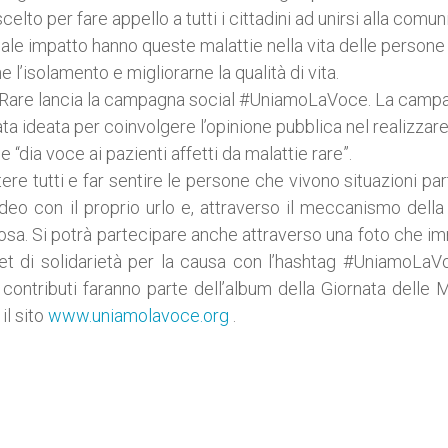
scelto per fare appello a tutti i cittadini ad unirsi alla comun
uale impatto hanno queste malattie nella vita delle persone
 l’isolamento e migliorarne la qualità di vita.
e Rare lancia la campagna social #UniamoLaVoce.
La campa
tata ideata per coinvolgere l’opinione pubblica nel realizzar
 “dia voce ai pazienti affetti da malattie rare”.
ere tutti e far sentire le persone che vivono situazioni par
ideo con il proprio urlo e, attraverso il meccanismo della 
 cosa. Si potrà partecipare anche attraverso una foto che im
et di solidarietà per la causa con l’hashtag #UniamoLaV
ontributi faranno parte dell’album della Giornata delle M
il sito
www.uniamolavoce.org
.