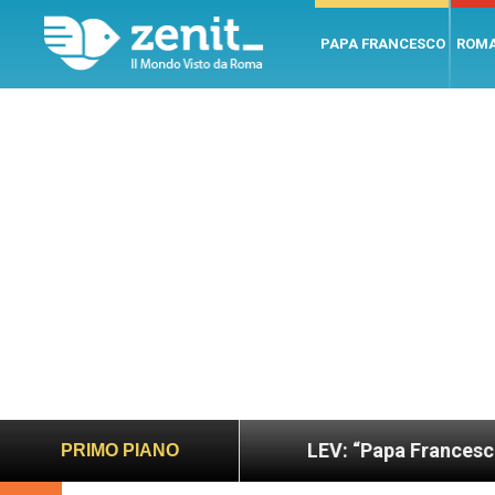
PAPA FRANCESCO
ROM
sano e giusto
LEV: “Papa Francesco. Un uomo di
PRIMO PIANO