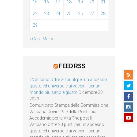
15
16
17
18
19
20
21
22
23
24
25
26
27
28
29
« Gen
Mar »
FEED RSS
Il Vaticano offre 20 punti per un accesso
giusto ed universale ai vaccini, per un
mondo più sano e giusto
Dicembre 29,
2020
Comunicato Stampa della Commissione
Vaticana Covid-19 e della Pontificia
Accademia per la Vita The post Il
Vaticano offre 20 punti per un accesso
giusto ed universale ai vaccini, per un