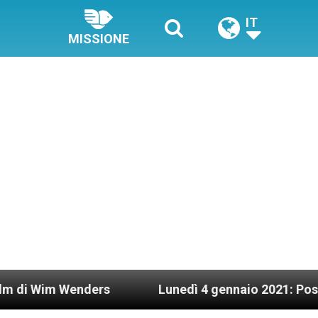
IT
MISSIONE
enders
Lunedì 4 gennaio 2021: Possesso cardin