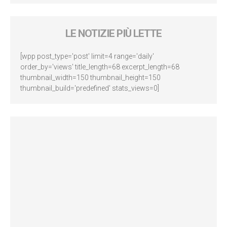
LE NOTIZIE PIÙ LETTE
[wpp post_type='post' limit=4 range='daily'
order_by='views' title_length=68 excerpt_length=68
thumbnail_width=150 thumbnail_height=150
thumbnail_build='predefined' stats_views=0]