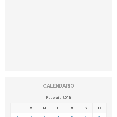
CALENDARIO
Febbraio 2016
L
M
M
G
V
S
D