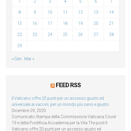
1
2
3
4
5
6
7
8
9
10
11
12
13
14
15
16
17
18
19
20
21
22
23
24
25
26
27
28
29
« Gen
Mar »
FEED RSS
Il Vaticano offre 20 punti per un accesso giusto ed
universale ai vaccini, per un mondo più sano e giusto
Dicembre 29, 2020
Comunicato Stampa della Commissione Vaticana Covid-
19 e della Pontificia Accademia per la Vita The post Il
Vaticano offre 20 punti per un accesso giusto ed