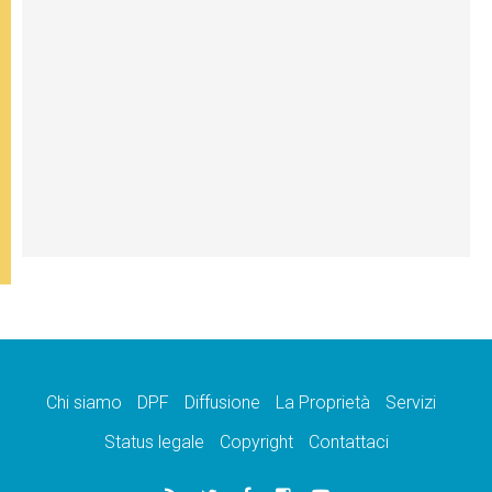
Chi siamo
DPF
Diffusione
La Proprietà
Servizi
Status legale
Copyright
Contattaci