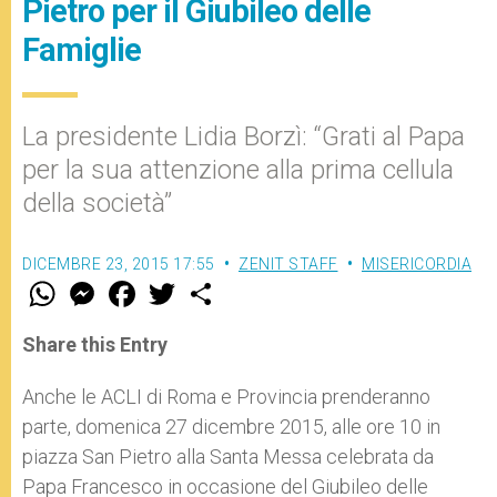
Pietro per il Giubileo delle
Famiglie
La presidente Lidia Borzì: “Grati al Papa
per la sua attenzione alla prima cellula
della società”
DICEMBRE 23, 2015 17:55
ZENIT STAFF
MISERICORDIA
W
M
F
T
S
h
e
a
w
h
a
s
c
i
a
t
s
e
t
r
Share this Entry
s
e
b
t
e
A
n
o
e
p
g
o
r
Anche le ACLI di Roma e Provincia prenderanno
p
e
k
parte, domenica 27 dicembre 2015, alle ore 10 in
r
piazza San Pietro alla Santa Messa celebrata da
Papa Francesco in occasione del Giubileo delle