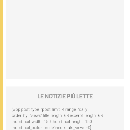
LE NOTIZIE PIÙ LETTE
[wpp post_type='post' limit=4 range='daily'
order_by='views' title_length=68 excerpt_length=68
thumbnail_width=150 thumbnail_height=150
thumbnail_build='predefined' stats_views=0]