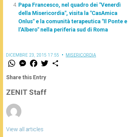
Papa Francesco, nel quadro dei "Venerdì
della Misericordia", visita la "CasAmica
Onlus" e la comunità terapeutica "Il Ponte e
l’Albero" nella periferia sud di Roma
DICEMBRE 23, 2015 17:55
MISERICORDIA
W
M
F
T
S
h
e
a
w
h
a
s
c
i
a
t
s
e
t
r
Share this Entry
s
e
b
t
e
A
n
o
e
p
g
o
r
ZENIT Staff
p
e
k
r
View all articles