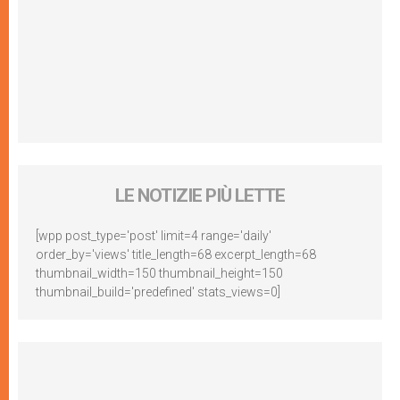
LE NOTIZIE PIÙ LETTE
[wpp post_type='post' limit=4 range='daily'
order_by='views' title_length=68 excerpt_length=68
thumbnail_width=150 thumbnail_height=150
thumbnail_build='predefined' stats_views=0]