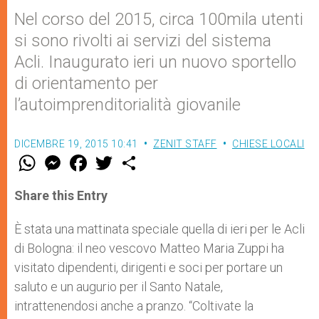
Nel corso del 2015, circa 100mila utenti
si sono rivolti ai servizi del sistema
Acli. Inaugurato ieri un nuovo sportello
di orientamento per
l’autoimprenditorialità giovanile
DICEMBRE 19, 2015 10:41
ZENIT STAFF
CHIESE LOCALI
W
M
F
T
S
h
e
a
w
h
a
s
c
i
a
t
s
e
t
r
Share this Entry
s
e
b
t
e
A
n
o
e
p
g
o
r
È stata una mattinata speciale quella di ieri per le Acli
p
e
k
di Bologna: il neo vescovo Matteo Maria Zuppi ha
r
visitato dipendenti, dirigenti e soci per portare un
saluto e un augurio per il Santo Natale,
intrattenendosi anche a pranzo. “Coltivate la