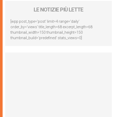
LE NOTIZIE PIÙ LETTE
[wpp post_type='post' limit=4 range='daily'
order_by='views' title_length=68 excerpt_length=68
thumbnail_width=150 thumbnail_height=150
thumbnail_build='predefined' stats_views=0]