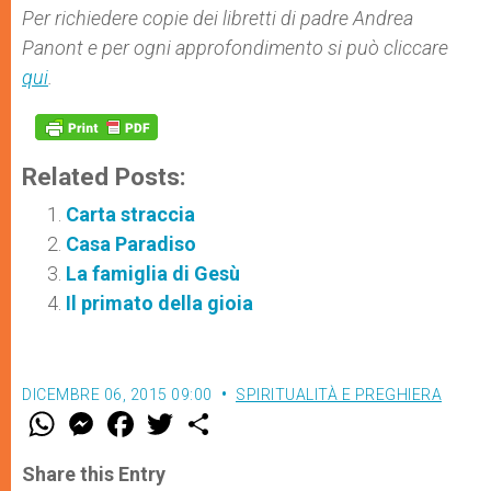
Per richiedere copie dei libretti di padre Andrea
Panont e per ogni approfondimento si può cliccare
qui
.
Related Posts:
Carta straccia
Casa Paradiso
La famiglia di Gesù
Il primato della gioia
DICEMBRE 06, 2015 09:00
SPIRITUALITÀ E PREGHIERA
W
M
F
T
S
h
e
a
w
h
a
s
c
i
a
t
s
e
t
r
Share this Entry
s
e
b
t
e