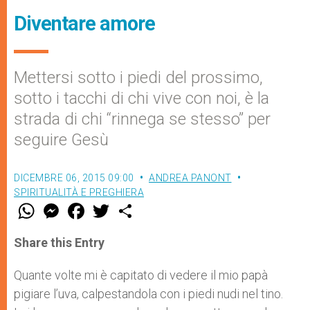
Diventare amore
Mettersi sotto i piedi del prossimo,
sotto i tacchi di chi vive con noi, è la
strada di chi “rinnega se stesso” per
seguire Gesù
DICEMBRE 06, 2015 09:00
ANDREA PANONT
SPIRITUALITÀ E PREGHIERA
W
M
F
T
S
h
e
a
w
h
a
s
c
i
a
t
s
e
t
r
Share this Entry
s
e
b
t
e
A
n
o
e
p
g
o
r
Quante volte mi è capitato di vedere il mio papà
p
e
k
pigiare l’uva, calpestandola con i piedi nudi nel tino.
r