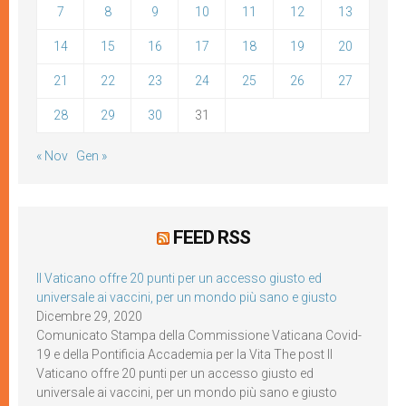
7
8
9
10
11
12
13
14
15
16
17
18
19
20
21
22
23
24
25
26
27
28
29
30
31
« Nov
Gen »
FEED RSS
Il Vaticano offre 20 punti per un accesso giusto ed
universale ai vaccini, per un mondo più sano e giusto
Dicembre 29, 2020
Comunicato Stampa della Commissione Vaticana Covid-
19 e della Pontificia Accademia per la Vita The post Il
Vaticano offre 20 punti per un accesso giusto ed
universale ai vaccini, per un mondo più sano e giusto