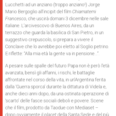
p
e
k
Lucchetti ad un anziano (troppo anziano!) Jorge
r
Mario Bergoglio all’incipit del film
Chiamatemi
Francesco
, che uscirà domani 3 dicembre nelle sale
italiane. L’arcivescovo di Buenos Aires, da un
terrazzo che guarda la basilica di San Pietro, in un
suggestivo crepuscolo, si prepara a vivere il
Conclave che lo avrebbe poi eletto al Soglio petrino.
E riflette: “Alla mia età la gente va in pensione…”.
A pesare sulle spalle del futuro Papa non è però l’età
avanzata, bensì gli affanni, i rischi, le battaglie
affrontate nel corso della vita, in un’Argentina ferita
dalla ‘Guerra sporca’ durante la dittatura di Videla e,
anche dieci anni dopo, da una ostinata operazione di
‘scarto’ delle fasce sociali deboli e povere. Scene
che il film, prodotto da Taodue con Mediaset –
dopo ovviamente il
placet
della Santa Sede e del più