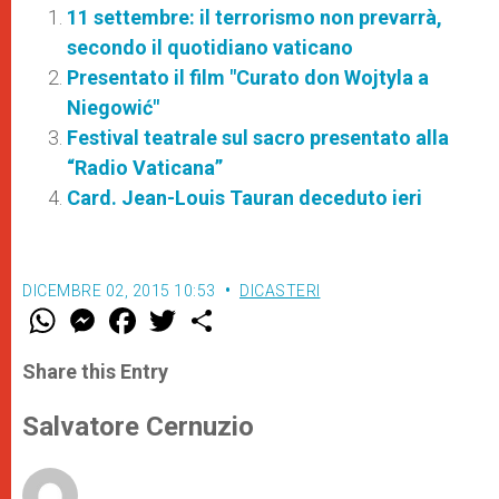
11 settembre: il terrorismo non prevarrà,
secondo il quotidiano vaticano
Presentato il film "Curato don Wojtyla a
Niegowić"
Festival teatrale sul sacro presentato alla
“Radio Vaticana”
Card. Jean-Louis Tauran deceduto ieri
DICEMBRE 02, 2015 10:53
DICASTERI
W
M
F
T
S
h
e
a
w
h
a
s
c
i
a
t
s
e
t
r
Share this Entry
s
e
b
t
e
A
n
o
e
p
g
o
r
Salvatore Cernuzio
p
e
k
r