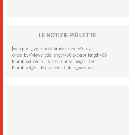
LE NOTIZIE PIÙ LETTE
[wpp post_type='post' limit=4 range='daily'
order_by='views' title_length=68 excerpt_length=68
thumbnail_width=150 thumbnail_height=150
thumbnail_build='predefined' stats_views=0]