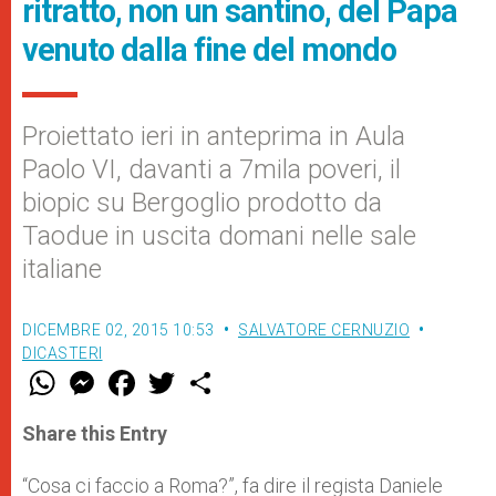
ritratto, non un santino, del Papa
venuto dalla fine del mondo
Proiettato ieri in anteprima in Aula
Paolo VI, davanti a 7mila poveri, il
biopic su Bergoglio prodotto da
Taodue in uscita domani nelle sale
italiane
DICEMBRE 02, 2015 10:53
SALVATORE CERNUZIO
DICASTERI
W
M
F
T
S
h
e
a
w
h
a
s
c
i
a
t
s
e
t
r
Share this Entry
s
e
b
t
e
A
n
o
e
p
g
o
r
“Cosa ci faccio a Roma?”, fa dire il regista Daniele