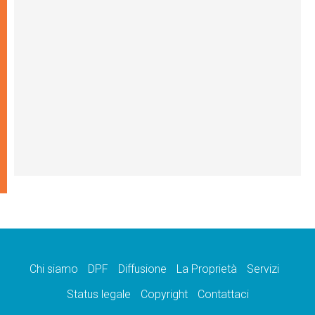
Chi siamo
DPF
Diffusione
La Proprietà
Servizi
Status legale
Copyright
Contattaci