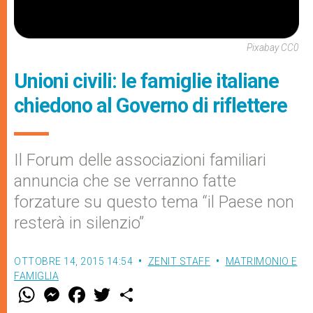
Pixabay CC0
Unioni civili: le famiglie italiane
chiedono al Governo di riflettere
Il Forum delle associazioni familiari
annuncia che se verranno fatte
forzature su questo tema “il Paese non
resterà in silenzio”
OTTOBRE 14, 2015 14:54
ZENIT STAFF
MATRIMONIO E
FAMIGLIA
W
M
F
T
S
h
e
a
w
h
a
s
c
i
a