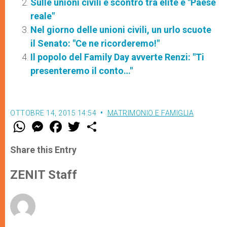
Sulle unioni civili è scontro tra élite e "Paese
reale"
Nel giorno delle unioni civili, un urlo scuote
il Senato: "Ce ne ricorderemo!"
Il popolo del Family Day avverte Renzi: "Ti
presenteremo il conto…"
OTTOBRE 14, 2015 14:54
MATRIMONIO E FAMIGLIA
W
M
F
T
S
h
e
a
w
h
a
s
c
i
a
t
s
e
t
r
Share this Entry
s
e
b
t
e
A
n
o
e
p
g
o
r
ZENIT Staff
p
e
k
r