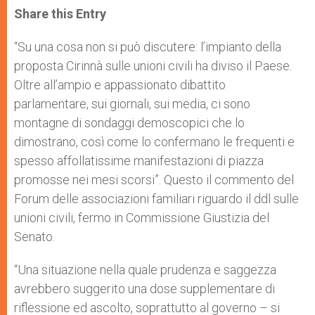
t
s
e
t
r
Share this Entry
s
e
b
t
e
A
n
o
e
p
g
o
r
“Su una cosa non si può discutere: l’impianto della
p
e
k
proposta Cirinnà sulle unioni civili ha diviso il Paese.
r
Oltre all’ampio e appassionato dibattito
parlamentare, sui giornali, sui media, ci sono
montagne di sondaggi demoscopici che lo
dimostrano, così come lo confermano le frequenti e
spesso affollatissime manifestazioni di piazza
promosse nei mesi scorsi”. Questo il commento del
Forum delle associazioni familiari riguardo il ddl sulle
unioni civili, fermo in Commissione Giustizia del
Senato.
“Una situazione nella quale prudenza e saggezza
avrebbero suggerito una dose supplementare di
riflessione ed ascolto, soprattutto al governo – si