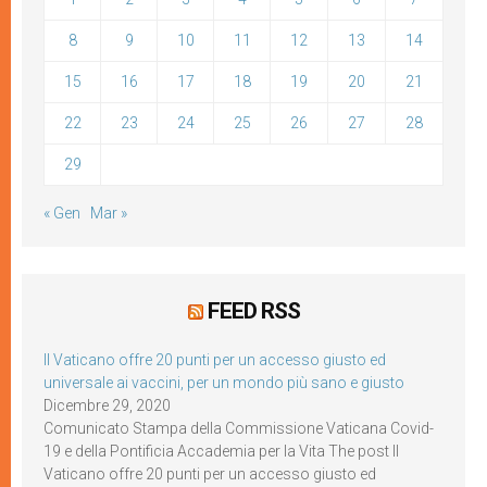
8
9
10
11
12
13
14
15
16
17
18
19
20
21
22
23
24
25
26
27
28
29
« Gen
Mar »
FEED RSS
Il Vaticano offre 20 punti per un accesso giusto ed
universale ai vaccini, per un mondo più sano e giusto
Dicembre 29, 2020
Comunicato Stampa della Commissione Vaticana Covid-
19 e della Pontificia Accademia per la Vita The post Il
Vaticano offre 20 punti per un accesso giusto ed