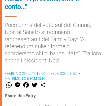
conto…"
Poco prima del voto sul ddl Cirinnà,
fuori al Senato si radunano i
rappresentanti del Family Day: “Al
referendum sulle riforme ci
ricorderemo chi ci ha insultato”. Tra loro
anche i dissidenti Ncd
FEBBRAIO 25, 2016 17:20
FEDERICO CENCI
MATRIMONIO E FAMIGLIA
W
M
F
T
S
h
e
a
w
h
a
s
c
i
a
t
s
e
t
r
Share this Entry
s
e
b
t
e
A
n
o
e
p
g
o
r