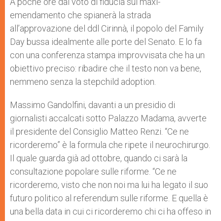
A poche ore dal voto di fiducia sul maxi-
p
e
k
emendamento che spianerà la strada
r
all’approvazione del ddl Cirinnà, il popolo del Family
Day bussa idealmente alle porte del Senato. E lo fa
con una conferenza stampa improvvisata che ha un
obiettivo preciso: ribadire che il testo non va bene,
nemmeno senza la stepchild adoption.
Massimo Gandolfini, davanti a un presidio di
giornalisti accalcati sotto Palazzo Madama, avverte
il presidente del Consiglio Matteo Renzi. “Ce ne
ricorderemo” è la formula che ripete il neurochirurgo.
Il quale guarda già ad ottobre, quando ci sarà la
consultazione popolare sulle riforme. “Ce ne
ricorderemo, visto che non noi ma lui ha legato il suo
futuro politico al referendum sulle riforme. E quella è
una bella data in cui ci ricorderemo chi ci ha offeso in