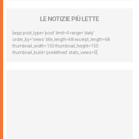
LE NOTIZIE PIÙ LETTE
[wpp post_type='post' limit=4 range='daily'
order_by='views' title_length=68 excerpt_length=68
thumbnail_width=150 thumbnail_height=150
thumbnail_build='predefined' stats_views=0]