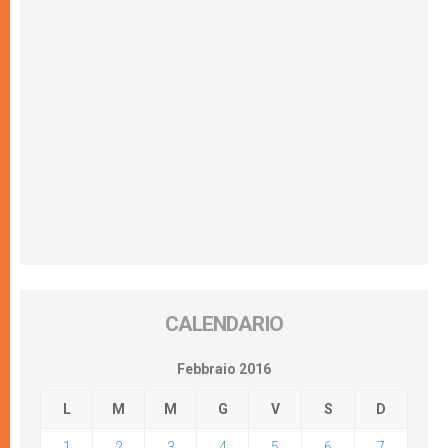
CALENDARIO
Febbraio 2016
L
M
M
G
V
S
D
1
2
3
4
5
6
7