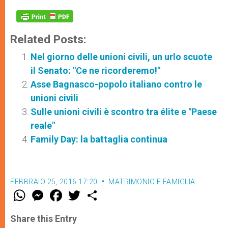
Related Posts:
Nel giorno delle unioni civili, un urlo scuote
il Senato: "Ce ne ricorderemo!"
Asse Bagnasco-popolo italiano contro le
unioni civili
Sulle unioni civili è scontro tra élite e "Paese
reale"
Family Day: la battaglia continua
FEBBRAIO 25, 2016 17:20
MATRIMONIO E FAMIGLIA
W
M
F
T
S
h
e
a
w
h
a
s
c
i
a
t
s
e
t
r
Share this Entry
s
e
b
t
e