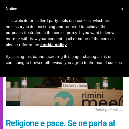
IT
Notice
x
This website or its third party tools use cookies, which are
necessary to its functioning and required to achieve the
EVENTI SPECIALI
purposes illustrated in the cookie policy. If you want to know
more or withdraw your consent to all or some of the cookies,
please refer to the
cookie policy
.
By closing this banner, scrolling this page, clicking a link or
continuing to browse otherwise, you agree to the use of cookies.
Meeting Di Rimini
Religione e pace. Se ne parla al