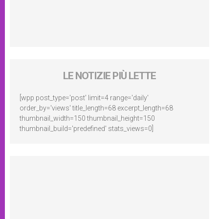
LE NOTIZIE PIÙ LETTE
[wpp post_type='post' limit=4 range='daily'
order_by='views' title_length=68 excerpt_length=68
thumbnail_width=150 thumbnail_height=150
thumbnail_build='predefined' stats_views=0]