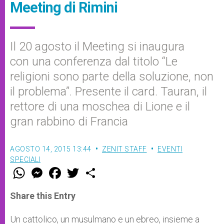
Meeting di Rimini
Il 20 agosto il Meeting si inaugura
con una conferenza dal titolo “Le
religioni sono parte della soluzione, non
il problema”. Presente il card. Tauran, il
rettore di una moschea di Lione e il
gran rabbino di Francia
AGOSTO 14, 2015 13:44
ZENIT STAFF
EVENTI
SPECIALI
W
M
F
T
S
h
e
a
w
h
a
s
c
i
a
t
s
e
t
r
Share this Entry
s
e
b
t
e
A
n
o
e
p
g
o
r
Un cattolico, un musulmano e un ebreo, insieme a