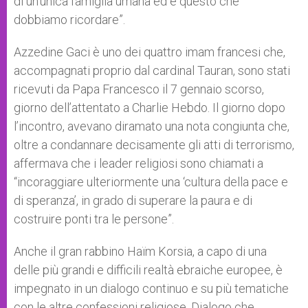
di un’unica famiglia umana ed è questo che
dobbiamo ricordare”.
Azzedine Gaci è uno dei quattro imam francesi che,
accompagnati proprio dal cardinal Tauran, sono stati
ricevuti da Papa Francesco il 7 gennaio scorso,
giorno dell’attentato a Charlie Hebdo. Il giorno dopo
l’incontro, avevano diramato una nota congiunta che,
oltre a condannare decisamente gli atti di terrorismo,
affermava che i leader religiosi sono chiamati a
“incoraggiare ulteriormente una ‘cultura della pace e
di speranza’, in grado di superare la paura e di
costruire ponti tra le persone”.
Anche il gran rabbino Haïm Korsia, a capo di una
delle più grandi e difficili realtà ebraiche europee, è
impegnato in un dialogo continuo e su più tematiche
con le altre confessioni religiose. Dialogo che,