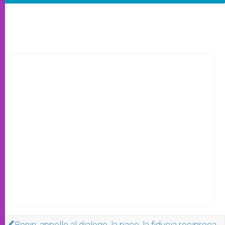
Benin: appello al dialogo, la pace, la fiducia reciproca