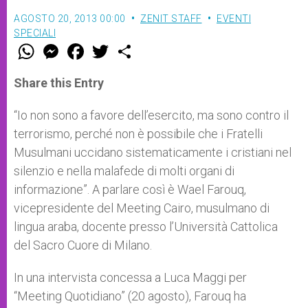
AGOSTO 20, 2013 00:00
ZENIT STAFF
EVENTI
SPECIALI
W
M
F
T
S
h
e
a
w
h
a
s
c
i
a
t
s
e
t
r
Share this Entry
s
e
b
t
e
A
n
o
e
p
g
o
r
“Io non sono a favore dell’esercito, ma sono contro il
p
e
k
terrorismo, perché non è possibile che i Fratelli
r
Musulmani uccidano sistematicamente i cristiani nel
silenzio e nella malafede di molti organi di
informazione”. A parlare così è Wael Farouq,
vicepresidente del Meeting Cairo, musulmano di
lingua araba, docente presso l’Università Cattolica
del Sacro Cuore di Milano.
In una intervista concessa a Luca Maggi per
“Meeting Quotidiano” (20 agosto), Farouq ha