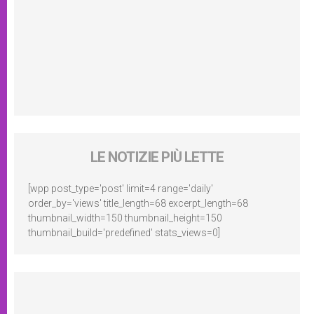
LE NOTIZIE PIÙ LETTE
[wpp post_type='post' limit=4 range='daily'
order_by='views' title_length=68 excerpt_length=68
thumbnail_width=150 thumbnail_height=150
thumbnail_build='predefined' stats_views=0]