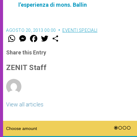
l’esperienza di mons. Ballin
AGOSTO 20, 2013 00:00
EVENTI SPECIALI
W
M
F
T
S
h
e
a
w
h
a
s
c
i
a
t
s
e
t
r
Share this Entry
s
e
b
t
e
A
n
o
e
p
g
o
r
ZENIT Staff
p
e
k
r
View all articles