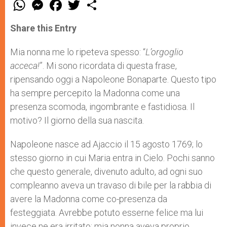
W
M
F
T
S
h
e
a
w
h
a
s
c
i
a
t
s
e
t
r
Share this Entry
s
e
b
t
e
A
n
o
e
p
g
o
r
Mia nonna me lo ripeteva spesso: “
L’orgoglio
p
e
k
acceca!
”. Mi sono ricordata di questa frase,
r
ripensando oggi a Napoleone Bonaparte. Questo tipo
ha sempre percepito la Madonna come una
presenza scomoda, ingombrante e fastidiosa. Il
motivo? Il giorno della sua nascita.
Napoleone nasce ad Ajaccio il 15 agosto 1769; lo
stesso giorno in cui Maria entra in Cielo. Pochi sanno
che questo generale, divenuto adulto, ad ogni suo
compleanno aveva un travaso di bile per la rabbia di
avere la Madonna come co-presenza da
festeggiata. Avrebbe potuto esserne felice ma lui
invece ne era irritato; mia nonna aveva proprio