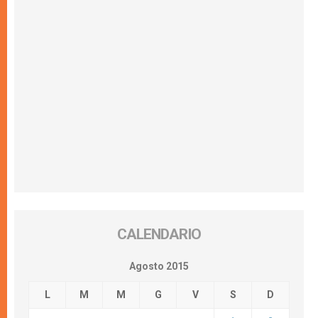
CALENDARIO
Agosto 2015
L
M
M
G
V
S
D