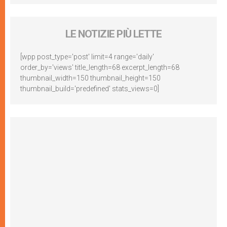
LE NOTIZIE PIÙ LETTE
[wpp post_type='post' limit=4 range='daily'
order_by='views' title_length=68 excerpt_length=68
thumbnail_width=150 thumbnail_height=150
thumbnail_build='predefined' stats_views=0]