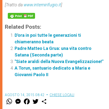
[Tratto da
www.intemirifugio.it
]
Related Posts:
D'ora in poi tutte le generazioni ti
chiameranno beata
Padre Matteo La Grua: una vita contro
Satana (Seconda parte)
"Siate araldi della Nuova Evangelizzazione!"
A Torun, santuario dedicato a Maria e
Giovanni Paolo II
AGOSTO 14, 2015 08:42
CHIESE LOCALI
W
M
F
T
S
h
e
a
w
h
a
s
c
i
a