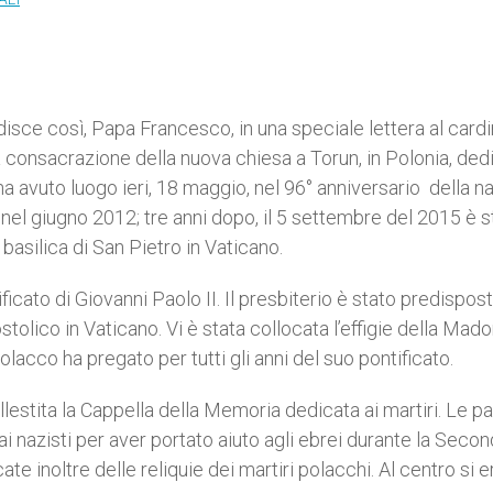
disce così, Papa Francesco, in una speciale lettera al card
consacrazione della nuova chiesa a Torun, in Polonia, ded
a avuto luogo ieri, 18 maggio, nel 96° anniversario della n
a nel giugno 2012; tre anni dopo, il 5 settembre del 2015 è s
basilica di San Pietro in Vaticano.
icato di Giovanni Paolo II. Il presbiterio è stato predispost
tolico in Vaticano. Vi è stata collocata l’effigie della Mad
lacco ha pregato per tutti gli anni del suo pontificato.
llestita la Cappella della Memoria dedicata ai martiri. Le pa
i nazisti per aver portato aiuto agli ebrei durante la Seco
e inoltre delle reliquie dei martiri polacchi. Al centro si e