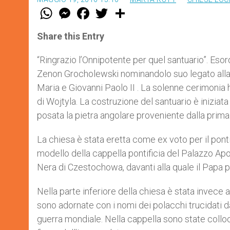
W
M
F
T
S
h
e
a
w
h
a
s
c
i
a
t
s
e
t
r
Share this Entry
s
e
b
t
e
A
n
o
e
p
g
o
r
“Ringrazio l’Onnipotente per quel santuario”. Esor
p
e
k
Zenon Grocholewski nominandolo suo legato alla 
r
Maria e Giovanni Paolo II . La solenne cerimonia h
di Wojtyla. La costruzione del santuario è iniziat
posata la pietra angolare proveniente dalla prima 
La chiesa è stata eretta come ex voto per il pontif
modello della cappella pontificia del Palazzo Apos
Nera di Czestochowa, davanti alla quale il Papa po
Nella parte inferiore della chiesa è stata invece a
sono adornate con i nomi dei polacchi trucidati da
guerra mondiale. Nella cappella sono state collocat