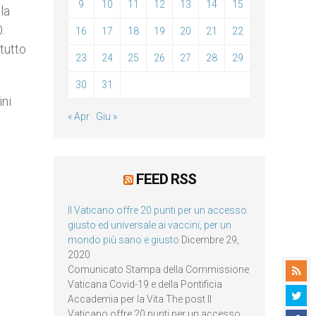
9
10
11
12
13
14
15
la
.
16
17
18
19
20
21
22
tutto
23
24
25
26
27
28
29
30
31
ini
« Apr
Giu »
FEED RSS
Il Vaticano offre 20 punti per un accesso
giusto ed universale ai vaccini, per un
mondo più sano e giusto
Dicembre 29,
2020
Comunicato Stampa della Commissione
Vaticana Covid-19 e della Pontificia
Accademia per la Vita The post Il
Vaticano offre 20 punti per un accesso