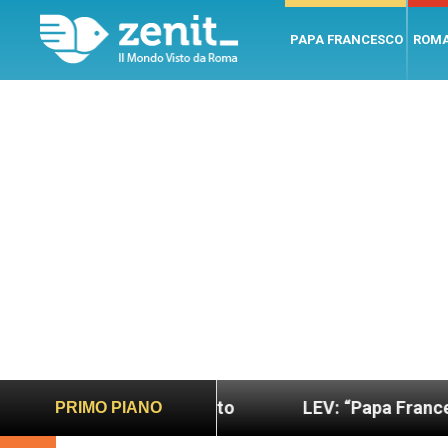
PAPA FRANCESCO
ROM
sano e giusto
LEV: “Papa Francesco. Un uomo di
PRIMO PIANO