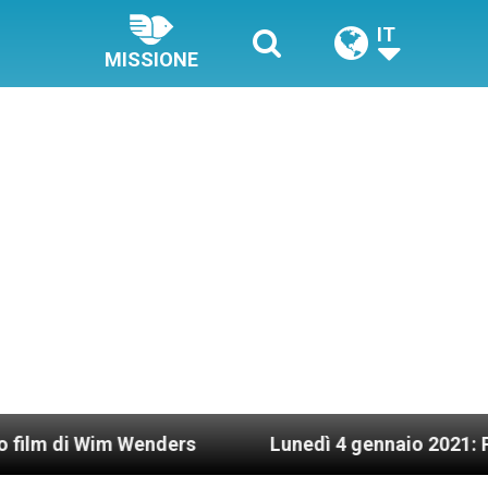
IT
MISSIONE
enders
Lunedì 4 gennaio 2021: Possesso cardin