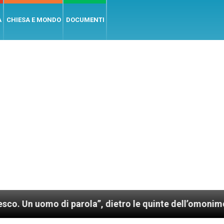
A
CHIESA E MONDO
DOCUMENTI
 parola”, dietro le quinte dell’omonimo film di Wim W