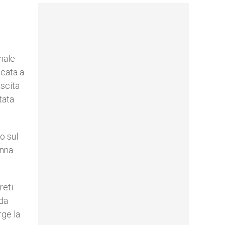
inale
icata a
ascita
tata
o sul
onna
reti
nda
rge la