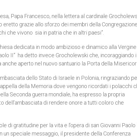
esa, Papa Francesco, nella lettera al cardinale Grocholews
rio eretto grazie allo sforzo dei membri della Congregazione
i che vivono sia in patria che in altri paesi”.
 chiesa dedicata in modo ambizioso e dinamico alla Vergine
olo II” ha detto invece Grocholewski che, incoraggiando i 
a anche aperto nel nuovo santuario la Porta della Misericor
mbasciata dello Stato di Israele in Polonia, ringraziando pe
a Cappella della Memoria dove vengono ricordati i polacchi 
della Seconda guerra mondiale, ha espresso la propria
nto dell’ambasciata di rendere onore a tutti coloro che
e di gratitudine per la vita e l’opera di san Giovanni Paolo I
 In un speciale messaggio, il presidente della Conferenza