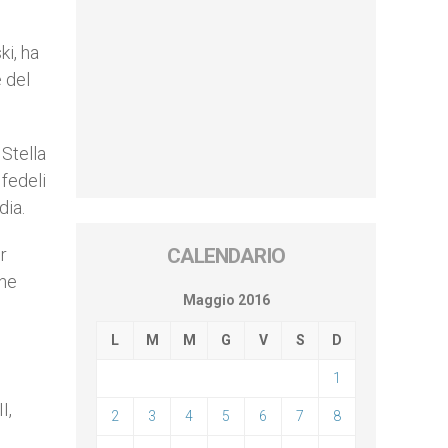
ki, ha
 del
 Stella
fedeli
dia.
r
CALENDARIO
che
Maggio 2016
L
M
M
G
V
S
D
1
I,
2
3
4
5
6
7
8