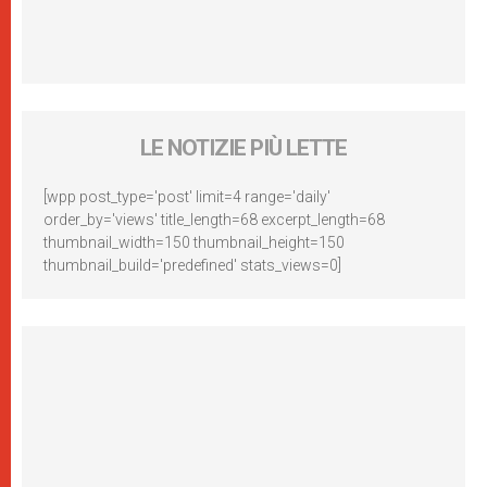
LE NOTIZIE PIÙ LETTE
[wpp post_type='post' limit=4 range='daily'
order_by='views' title_length=68 excerpt_length=68
thumbnail_width=150 thumbnail_height=150
thumbnail_build='predefined' stats_views=0]