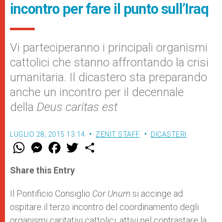
incontro per fare il punto sull’Iraq
Vi parteciperanno i principali organismi
cattolici che stanno affrontando la crisi
umanitaria. Il dicastero sta preparando
anche un incontro per il decennale
della
Deus caritas est
LUGLIO 28, 2015 13:14
ZENIT STAFF
DICASTERI
W
M
F
T
S
h
e
a
w
h
a
s
c
i
a
t
s
e
t
r
Share this Entry
s
e
b
t
e
A
n
o
e
p
g
o
r
Il Pontificio Consiglio
Cor Unum
si accinge ad
p
e
k
ospitare il terzo incontro del coordinamento degli
r
organismi caritativi cattolici, attivi nel contrastare la