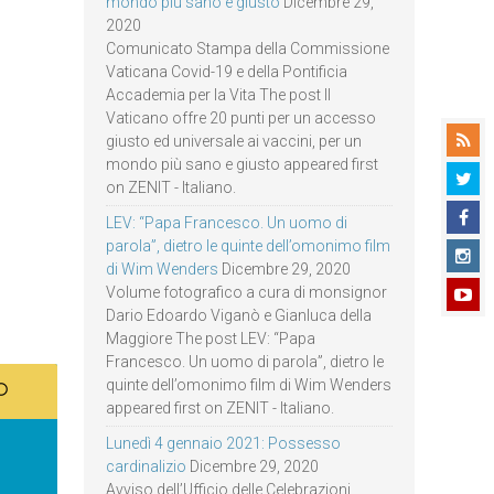
mondo più sano e giusto
Dicembre 29,
2020
Comunicato Stampa della Commissione
Vaticana Covid-19 e della Pontificia
Accademia per la Vita The post Il
Vaticano offre 20 punti per un accesso
giusto ed universale ai vaccini, per un
mondo più sano e giusto appeared first
on ZENIT - Italiano.
LEV: “Papa Francesco. Un uomo di
parola”, dietro le quinte dell’omonimo film
di Wim Wenders
Dicembre 29, 2020
Volume fotografico a cura di monsignor
Dario Edoardo Viganò e Gianluca della
Maggiore The post LEV: “Papa
Francesco. Un uomo di parola”, dietro le
quinte dell’omonimo film di Wim Wenders
appeared first on ZENIT - Italiano.
Lunedì 4 gennaio 2021: Possesso
cardinalizio
Dicembre 29, 2020
Avviso dell’Ufficio delle Celebrazioni