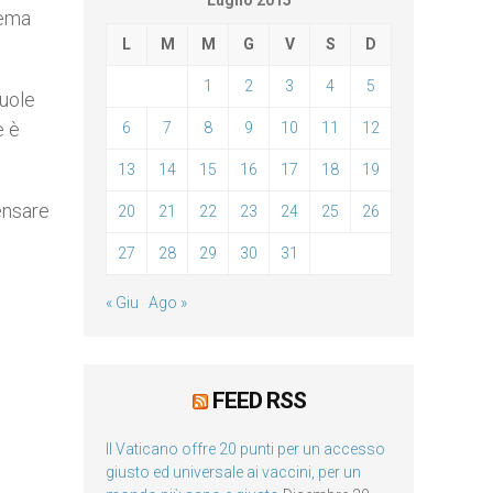
Luglio 2015
lema
L
M
M
G
V
S
D
1
2
3
4
5
cuole
e è
6
7
8
9
10
11
12
13
14
15
16
17
18
19
ensare
20
21
22
23
24
25
26
27
28
29
30
31
« Giu
Ago »
FEED RSS
Il Vaticano offre 20 punti per un accesso
giusto ed universale ai vaccini, per un