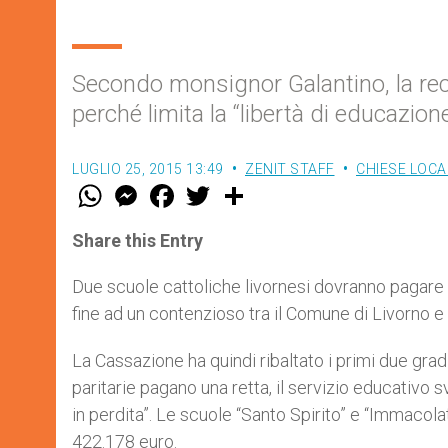
Secondo monsignor Galantino, la rec
perché limita la “libertà di educazio
LUGLIO 25, 2015 13:49
ZENIT STAFF
CHIESE LOCA
W
M
F
T
S
h
e
a
w
h
a
s
c
i
a
t
s
e
t
r
Share this Entry
s
e
b
t
e
A
n
o
e
p
g
o
r
Due scuole cattoliche livornesi dovranno pagare l
p
e
k
fine ad un contenzioso tra il Comune di Livorno e g
r
La Cassazione ha quindi ribaltato i primi due gradi
paritarie pagano una retta, il servizio educativo 
in perdita”. Le scuole “Santo Spirito” e “Immacol
422.178 euro.