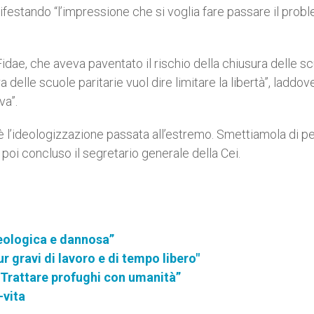
nifestando “l’impressione che si voglia fare passare il prob
idae, che aveva paventato il rischio della chiusura delle s
a delle scuole paritarie vuol dire limitare la libertà”, laddov
va”.
 è l’ideologizzazione passata all’estremo. Smettiamola di p
a poi concluso il segretario generale della Cei.
deologica e dannosa”
r gravi di lavoro e di tempo libero"
“Trattare profughi con umanità”
-vita