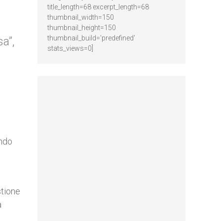
title_length=68 excerpt_length=68
thumbnail_width=150
thumbnail_height=150
thumbnail_build='predefined'
a”,
stats_views=0]
endo
stione
a