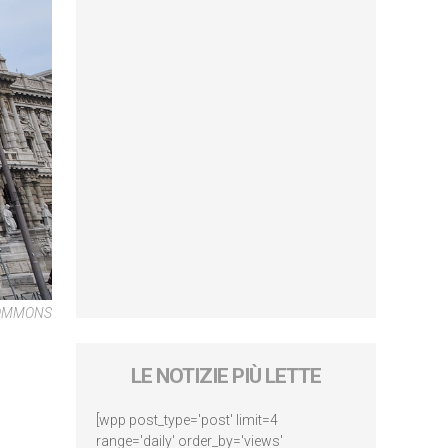
COMMONS
LE NOTIZIE PIÙ LETTE
[wpp post_type='post' limit=4
range='daily' order_by='views'