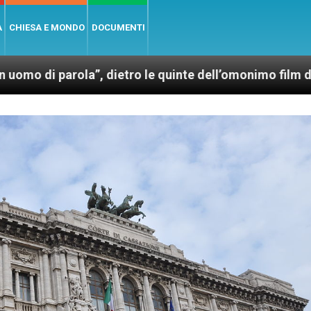
A
CHIESA E MONDO
DOCUMENTI
a”, dietro le quinte dell’omonimo film di Wim Wenders