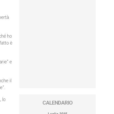
bertà
rché ho
fatto è
arie” e
nche il
e”.
 lo
CALENDARIO