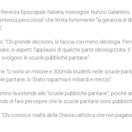
onferenza Episcopale Italiana, monsignor Nunzio Galantino,
tenza pericolosa” che limita fortemente “la garanzia di li
”.
to: “Chi prende decisioni, lo faccia con meno ideologia. Pe
e, si aspetti l’applauso di qualche parte ideologizzata. Il 
 svolgono le scuole pubbliche paritarie”.
che “ci sono un milione e 300mila studenti nelle scuole parit
e paritarie, lo Stato risparmia 6 miliardi e mezzo”.
tino la estende alle “scuole pubbliche paritarie”, poiché a
cando di fare percepire che le scuole paritarie sono pubblich
: “Chi conosce realtà della Chiesa cattolica che non pagano,