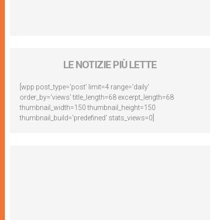
LE NOTIZIE PIÙ LETTE
[wpp post_type='post' limit=4 range='daily'
order_by='views' title_length=68 excerpt_length=68
thumbnail_width=150 thumbnail_height=150
thumbnail_build='predefined' stats_views=0]