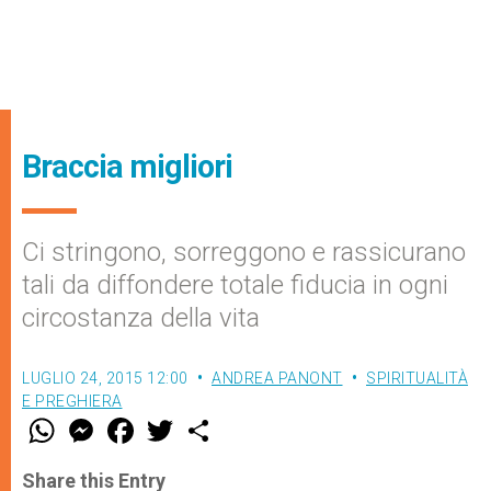
Braccia migliori
Ci stringono, sorreggono e rassicurano
tali da diffondere totale fiducia in ogni
circostanza della vita
LUGLIO 24, 2015 12:00
ANDREA PANONT
SPIRITUALITÀ
E PREGHIERA
W
M
F
T
S
h
e
a
w
h
a
s
c
i
a
t
s
e
t
r
Share this Entry