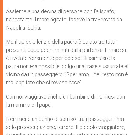
s
e
b
t
e
A
n
o
e
p
g
o
r
Assieme a una decina di persone con l’aliscafo,
p
e
k
nonostante il mare agitato, facevo la traversata da
r
Napoli a Ischia.
Ma il tipico silenzio della paura è calato tra tutti i
presenti, dopo pochi minuti dalla partenza. Il mare si
è rivelato veramente pericoloso. Dissimulare la
paura non era possibile; colgo una frase sussurrata al
vicino da un passeggero: “Speriamo… del resto non è
mai capitato che si rovesciasse”.
Con noi viaggiava anche un bambino di 10 mesi con
la mamma e il papà.
Nemmeno un cenno di sorriso tra i passeggeri, ma
solo preoccupazione, terrore. Il piccolo viaggiatore,