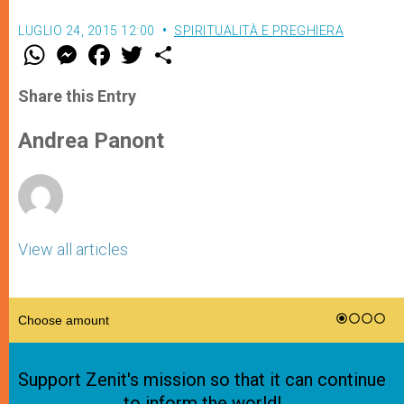
LUGLIO 24, 2015 12:00
SPIRITUALITÀ E PREGHIERA
W
M
F
T
S
h
e
a
w
h
a
s
c
i
a
t
s
e
t
r
Share this Entry
s
e
b
t
e
A
n
o
e
p
g
o
r
Andrea Panont
p
e
k
r
View all articles