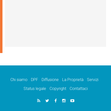
Chi siamo
DPF
Diffusione
La Proprietà
Servizi
Status legale
Copyright
Contattaci