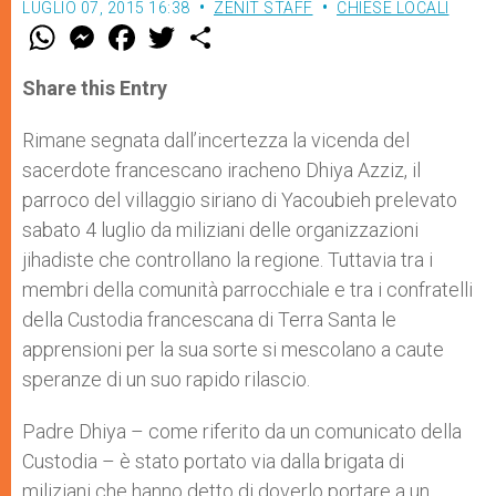
LUGLIO 07, 2015 16:38
ZENIT STAFF
CHIESE LOCALI
W
M
F
T
S
h
e
a
w
h
a
s
c
i
a
t
s
e
t
r
Share this Entry
s
e
b
t
e
A
n
o
e
p
g
o
r
Rimane segnata dall’incertezza la vicenda del
p
e
k
sacerdote francescano iracheno Dhiya Azziz, il
r
parroco del villaggio siriano di Yacoubieh prelevato
sabato 4 luglio da miliziani delle organizzazioni
jihadiste che controllano la regione. Tuttavia tra i
membri della comunità parrocchiale e tra i confratelli
della Custodia francescana di Terra Santa le
apprensioni per la sua sorte si mescolano a caute
speranze di un suo rapido rilascio.
Padre Dhiya – come riferito da un comunicato della
Custodia – è stato portato via dalla brigata di
miliziani che hanno detto di doverlo portare a un