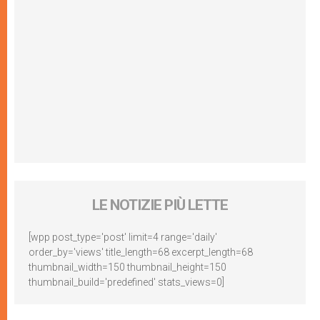
LE NOTIZIE PIÙ LETTE
[wpp post_type='post' limit=4 range='daily'
order_by='views' title_length=68 excerpt_length=68
thumbnail_width=150 thumbnail_height=150
thumbnail_build='predefined' stats_views=0]