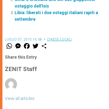
ostaggio dell'Isis
Libia: liberati i due ostaggi italiani rapiti a
settembre
LUGLIO 07, 2015 16:38
CHIESE LOCALI
W
M
F
T
S
h
e
a
w
h
a
s
c
i
a
t
s
e
t
r
Share this Entry
s
e
b
t
e
A
n
o
e
p
g
o
r
ZENIT Staff
p
e
k
r
View all articles