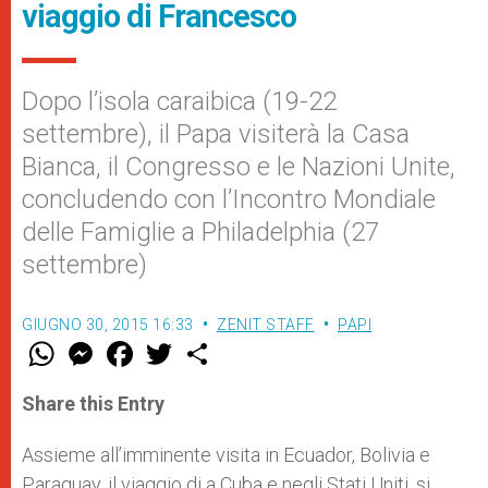
viaggio di Francesco
Dopo l’isola caraibica (19-22
settembre), il Papa visiterà la Casa
Bianca, il Congresso e le Nazioni Unite,
concludendo con l’Incontro Mondiale
delle Famiglie a Philadelphia (27
settembre)
GIUGNO 30, 2015 16:33
ZENIT STAFF
PAPI
W
M
F
T
S
h
e
a
w
h
a
s
c
i
a
t
s
e
t
r
Share this Entry
s
e
b
t
e
A
n
o
e
p
g
o
r
Assieme all’imminente visita in Ecuador, Bolivia e
p
e
k
Paraguay, il viaggio di a Cuba e negli Stati Uniti, si
r