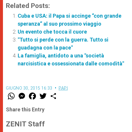
Related Posts:
Cuba e USA: il Papa si accinge “con grande
speranza” al suo prossimo viaggio
Un evento che tocca il cuore
"Tutto si perde con la guerra. Tutto si
guadagna con la pace"
La famiglia, antidoto a una "società
narcisistica e ossessionata dalle comodità"
GIUGNO 30, 2015 16:33
PAPI
W
M
F
T
S
h
e
a
w
h
a
s
c
i
a
t
s
e
t
r
Share this Entry
s
e
b
t
e
A
n
o
e
p
g
o
r
ZENIT Staff
p
e
k
r