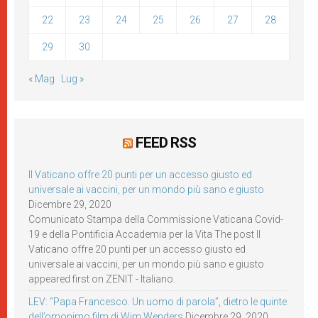
22
23
24
25
26
27
28
29
30
« Mag
Lug »
FEED RSS
Il Vaticano offre 20 punti per un accesso giusto ed
universale ai vaccini, per un mondo più sano e giusto
Dicembre 29, 2020
Comunicato Stampa della Commissione Vaticana Covid-
19 e della Pontificia Accademia per la Vita The post Il
Vaticano offre 20 punti per un accesso giusto ed
universale ai vaccini, per un mondo più sano e giusto
appeared first on ZENIT - Italiano.
LEV: “Papa Francesco. Un uomo di parola”, dietro le quinte
dell’omonimo film di Wim Wenders
Dicembre 29, 2020