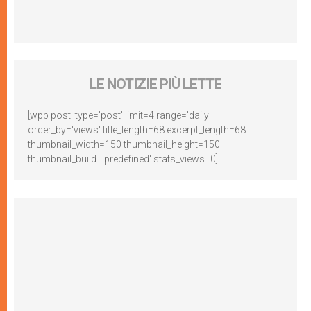
LE NOTIZIE PIÙ LETTE
[wpp post_type='post' limit=4 range='daily'
order_by='views' title_length=68 excerpt_length=68
thumbnail_width=150 thumbnail_height=150
thumbnail_build='predefined' stats_views=0]