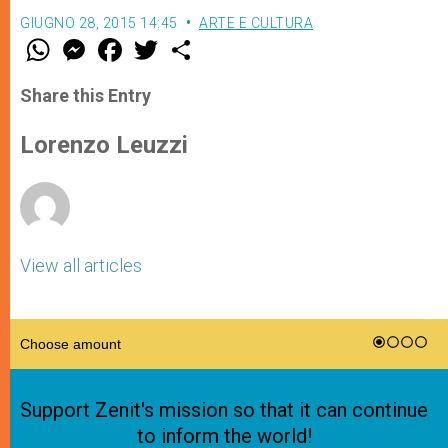
GIUGNO 28, 2015 14:45
ARTE E CULTURA
W
M
F
T
S
h
e
a
w
h
a
s
c
i
a
t
s
e
t
r
Share this Entry
s
e
b
t
e
A
n
o
e
p
g
o
r
Lorenzo Leuzzi
p
e
k
r
View all articles