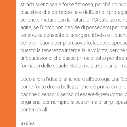
strada silenziosa e forse faticosa, perché coinvolg
plausibile che potrebbe fare dell’uomo il protago
sereno e maturo con la natura e il Creato se non 
agire, se l’uomo non decide di possedersi per do
tenerezza consente di scorgere il bello e il buon
bello e il buono per promuoverlo, laddove spesso
questo la tenerezza interpella la volontà, perch
un’educazione, che passa prima di tutto per il se
formativi delle scuole. Sebbene sia solo un prim
Ecco allora l’idea di affiancare all’ecologia una 
come fonte di una bellezza che c’è prima di noi e 
capirne il
senso:
il senso di
essere-lì-per-l’uomo
,
originaria, per riempire la sua anima di ampi spazi
contenuti all
a
ratio
.