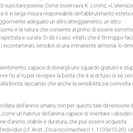
 di suscitare poesia. Come osservava K. Lorenz, «L’alienaz
nte è in larga misura responsabile dell’abbrutimento estetic
giormente adeguato un altro atteggiamento, un altro
 l’uomo e la natura che consente al primo di essere sorretto
pettata e curata. Si dà il caso, infatti, che è fin troppo fac
i incontaminati, sensibili di una immanente armonia: lo dim
 sentimento, capace di donargli uno sguardo gratuito e stup
rire l’io al tu per recepire la bontà che è al di fuori di sé, re
alla bontà, lasciando che anche la sensibilità sia coinvolta s
rollata dell’animo umano, non per questo tale dimensione 
a, come un
habitus
dell’anima capace di orientare i desideri
one d’animo, stabile e duratura, che può essere acquisita
l’individuo (cf. Arist.,
Etica nicomachea
II 1, 1103a15-20). U