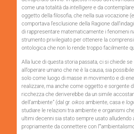
come una totalità da
intelligere
e da contemplare; 
oggetto della filosofia, che nella sua vocazione (e
comportava l’esclusione della Ragione dall’indagi
di rappresentare matematicamente i fenomeni nat
strumento privilegiato per ottenere la comprens
ontologica che non lo rende troppo facilmente q
Alla luce di questa storia passata, ci si chiede s
all’operare umano che ne è la causa, sia possibil
solo come luogo di masse in movimento e di ener
realizzare, ma anche come oggetto e sorgente di m
ricchezza che deriverebbe da un simile accostame
dell’ambiente” (dal gr.
oikos
ambiente, casa e
lo
studiare le relazioni tra ambiente e organismi che 
ultimi decenni sia stato sempre usato alludendo a
propriamente da connettere con l’“ambientalismo