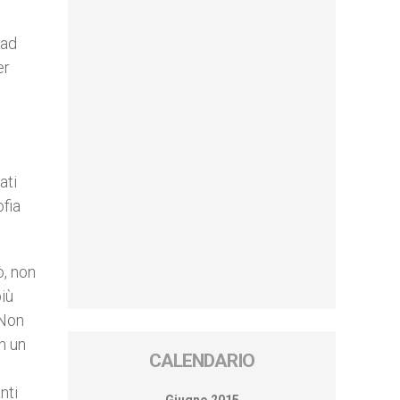
e
 ad
er
ati
ofia
o, non
più
 Non
n un
CALENDARIO
nti