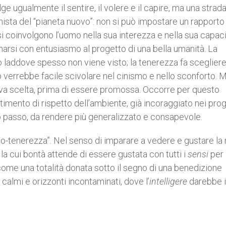
e ugualmente il sentire, il volere e il capire, ma una strad
nista del “pianeta nuovo”: non si può impostare un rapporto
si coinvolgono l’uomo nella sua interezza e nella sua capaci
narsi con entusiasmo al progetto di una bella umanità. La
o laddove spesso non viene visto; la tenerezza fa scegliere 
 verrebbe facile scivolare nel cinismo e nello sconforto. 
é va scelta, prima di essere promossa. Occorre per questo
ntimento di rispetto dell’ambiente, già incoraggiato nei pr
o passo, da rendere più generalizzato e consapevole.
“eco-tenerezza”. Nel senso di imparare a vedere e gustare la
la cui bontà attende di essere gustata con tutti i
sensi
per
 come una totalità donata sotto il segno di una benedizione
 calmi e orizzonti incontaminati, dove l’
intelligere
darebbe i