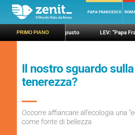
PAPA FRANCESCO
ROM
o più sano e giusto
LEV: “Papa Francesco. Un u
PRIMO PIANO
Il nostro sguardo sulla 
tenerezza?
Occorre affiancare all’ecologia una “
come fonte di bellezza