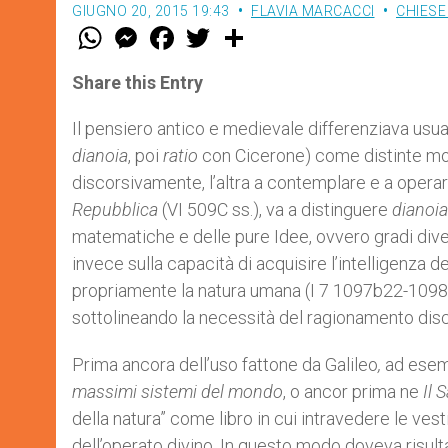
GIUGNO 20, 2015 19:43
FLAVIA MARCACCI
CHIESE
W
M
F
T
S
h
e
a
w
h
a
s
c
i
a
t
s
e
t
r
Share this Entry
s
e
b
t
e
A
n
o
e
p
g
o
r
Il pensiero antico e medievale differenziava usual
p
e
k
dianoia
, poi
ratio
con Cicerone) come distinte moda
r
discorsivamente, l’altra a contemplare e a operar
Repubblica
(VI 509C ss.), va a distinguere
dianoi
matematiche e delle pure Idee, ovvero gradi diversi
invece sulla capacità di acquisire l’intelligenza de
propriamente la natura umana (I 7 1097b22-1098a2
sottolineando la necessità del ragionamento dis
Prima ancora dell’uso fattone da Galileo
,
ad esem
massimi sistemi del mondo
, o ancor prima ne
Il 
della natura” come libro in cui intravedere le ves
dell’operato divino. In questo modo doveva risult