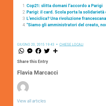
Cop21: slitta domani l’accordo a Parigi
Parigi: il card. Scola porta la solidarietà
L’enciclica? Una rivoluzione francescana
"Siamo gli amministratori del creato, non
GIUGNO 20, 2015 19:43
CHIESE LOCALI
W
M
F
T
S
h
e
a
w
h
a
s
c
i
a
t
s
e
t
r
Share this Entry
s
e
b
t
e
A
n
o
e
p
g
o
r
Flavia Marcacci
p
e
k
r
View all articles