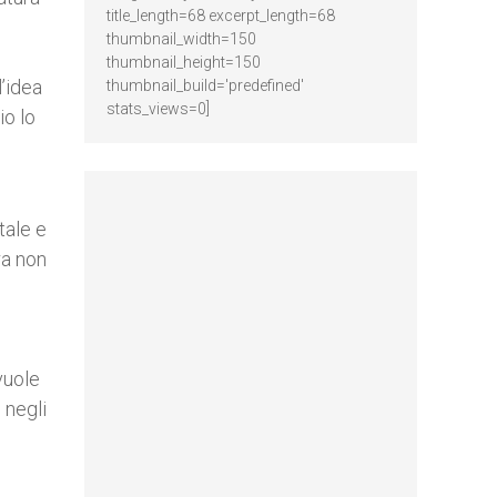
title_length=68 excerpt_length=68
thumbnail_width=150
thumbnail_height=150
l’idea
thumbnail_build='predefined'
stats_views=0]
o lo
tale e
ra non
vuole
 negli