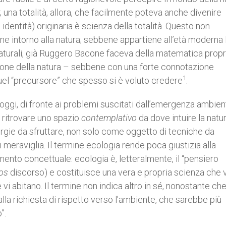
una totalità, allora, che facilmente poteva anche divenire
 identità) originaria è scienza della totalità. Questo non
ne intorno alla natura; sebbene appartiene all’età moderna 
urali, già Ruggero Bacone faceva della matematica propri
ione della natura – sebbene con una forte connotazione
1
uel “precursore” che spesso si è voluto credere
.
e oggi, di fronte ai problemi suscitati dall’emergenza ambien
e ritrovare uno spazio
contemplativo
da dove intuire la natu
gie da sfruttare, non solo come oggetto di tecniche da
eraviglia. Il termine ecologia rende poca giustizia alla
nto concettuale: ecologia è, letteralmente, il “pensiero
gos
discorso) e costituisce una vera e propria scienza che 
vi abitano. Il termine non indica altro in sé, nonostante che
lla richiesta di rispetto verso l’ambiente, che sarebbe più
”.