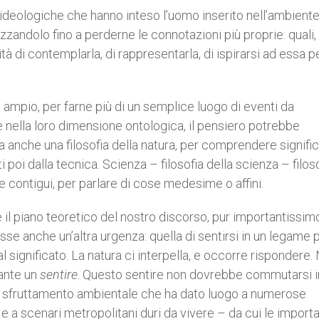
ideologiche che hanno inteso l’uomo inserito nell’ambient
lizzandolo fino a perderne le connotazioni più proprie: quali,
à di contemplarla, di rappresentarla, di ispirarsi ad essa p
 ampio, per farne più di un semplice luogo di eventi da
 nella loro dimensione ontologica, il pensiero potrebbe
nza anche una filosofia della natura, per comprendere signific
i poi dalla tecnica. Scienza – filosofia della scienza – filos
e contigui, per parlare di cose medesime o affini.
il piano teoretico del nostro discorso, pur importantissim
se anche un’altra urgenza: quella di sentirsi in un legame 
al significato. La natura ci interpella, e occorre rispondere.
ante un
sentire
. Questo sentire non dovrebbe commutarsi i
llo sfruttamento ambientale che ha dato luogo a numerose
 e a scenari metropolitani duri da vivere – da cui le importa