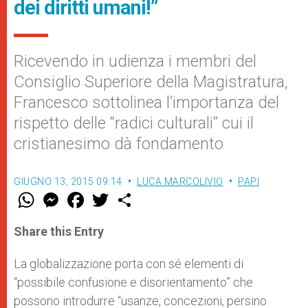
dei diritti umani!”
Ricevendo in udienza i membri del
Consiglio Superiore della Magistratura,
Francesco sottolinea l’importanza del
rispetto delle “radici culturali” cui il
cristianesimo dà fondamento
GIUGNO 13, 2015 09:14
LUCA MARCOLIVIO
PAPI
W
M
F
T
S
h
e
a
w
h
a
s
c
i
a
t
s
e
t
r
Share this Entry
s
e
b
t
e
A
n
o
e
p
g
o
r
La globalizzazione porta con sé elementi di
p
e
k
“possibile confusione e disorientamento” che
r
possono introdurre “usanze, concezioni, persino