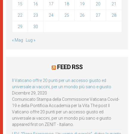
15
16
17
18
19
20
21
22
23
24
25
26
27
28
29
30
« Mag
Lug »
FEED RSS
Il Vaticano offre 20 punti per un accesso giusto ed
universale ai vaccini, per un mondo più sano e giusto
Dicembre 29, 2020
Comunicato Stampa della Commissione Vaticana Covid-
19 e della Pontificia Accademia per la Vita The post Il
Vaticano offre 20 punti per un accesso giusto ed
universale ai vaccini, per un mondo più sano e giusto
appeared first on ZENIT - Italiano.