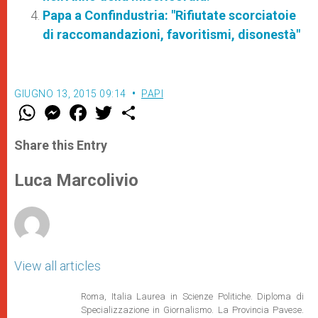
Papa a Confindustria: "Rifiutate scorciatoie
di raccomandazioni, favoritismi, disonestà"
GIUGNO 13, 2015 09:14
PAPI
W
M
F
T
S
h
e
a
w
h
a
s
c
i
a
t
s
e
t
r
Share this Entry
s
e
b
t
e
A
n
o
e
p
g
o
r
Luca Marcolivio
p
e
k
r
View all articles
Roma, Italia Laurea in Scienze Politiche. Diploma di
Specializzazione in Giornalismo. La Provincia Pavese.