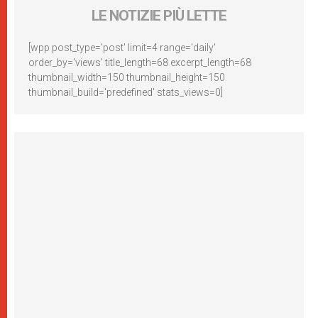
LE NOTIZIE PIÙ LETTE
[wpp post_type='post' limit=4 range='daily'
order_by='views' title_length=68 excerpt_length=68
thumbnail_width=150 thumbnail_height=150
thumbnail_build='predefined' stats_views=0]