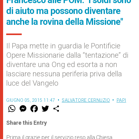
Francesco alle POM: "I soldi sono
di aiuto ma possono diventare
anche la rovina della Missione"
Il Papa mette in guardia le Pontificie
Opere Missionarie dalla “tentazione” di
diventare una Ong ed esorta a non
lasciare nessuna periferia priva della
luce del Vangelo
GIUGNO 05, 2015 11:47
SALVATORE CERNUZIO
PAPI
W
M
F
T
S
h
e
a
w
h
a
s
c
i
a
t
s
e
t
r
Share this Entry
s
e
b
t
e
A
n
o
e
p
g
o
r
Prima il grazie per il servizio reso alla Chiesa