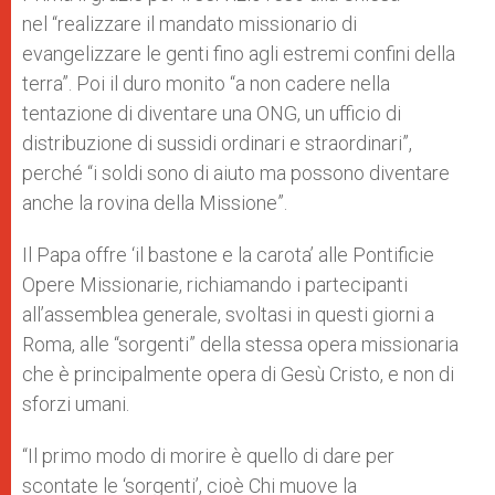
p
e
k
nel “realizzare il mandato missionario di
r
evangelizzare le genti fino agli estremi confini della
terra”. Poi il duro monito “a non cadere nella
tentazione di diventare una ONG, un ufficio di
distribuzione di sussidi ordinari e straordinari”,
perché “i soldi sono di aiuto ma possono diventare
anche la rovina della Missione”.
Il Papa offre ‘il bastone e la carota’ alle Pontificie
Opere Missionarie, richiamando i partecipanti
all’assemblea generale, svoltasi in questi giorni a
Roma, alle “sorgenti” della stessa opera missionaria
che è principalmente opera di Gesù Cristo, e non di
sforzi umani.
“Il primo modo di morire è quello di dare per
scontate le ‘sorgenti’, cioè Chi muove la