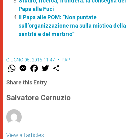
Studio, ricerca, frontiera: la consegna del
Papa alla Fuci
Il Papa alle POM: “Non puntate
sull’organizzazione ma sulla mistica della
santità e del martirio”
GIUGNO 05, 2015 11:47
PAPI
W
M
F
T
S
h
e
a
w
h
a
s
c
i
a
t
s
e
t
r
Share this Entry
s
e
b
t
e
A
n
o
e
p
g
o
r
Salvatore Cernuzio
p
e
k
r
View all articles