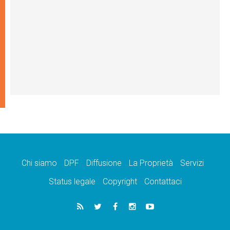
Chi siamo
DPF
Diffusione
La Proprietà
Servizi
Status legale
Copyright
Contattaci