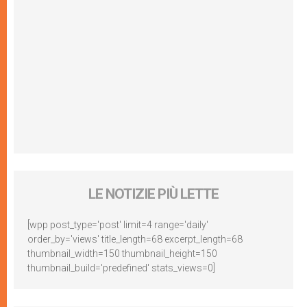
LE NOTIZIE PIÙ LETTE
[wpp post_type='post' limit=4 range='daily'
order_by='views' title_length=68 excerpt_length=68
thumbnail_width=150 thumbnail_height=150
thumbnail_build='predefined' stats_views=0]