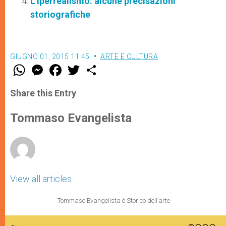
L'iperrealismo: alcune precisazioni
storiografiche
GIUGNO 01, 2015 11:45
ARTE E CULTURA
W
M
F
T
S
h
e
a
w
h
a
s
c
i
a
t
s
e
t
r
Share this Entry
s
e
b
t
e
A
n
o
e
p
g
o
r
Tommaso Evangelista
p
e
k
r
View all articles
Tommaso Evangelista è Storico dell’arte