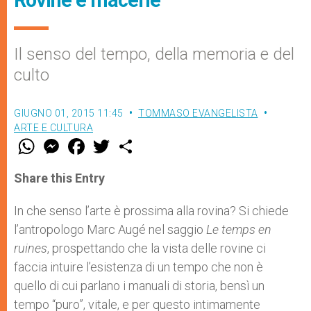
Il senso del tempo, della memoria e del
culto
GIUGNO 01, 2015 11:45
TOMMASO EVANGELISTA
ARTE E CULTURA
W
M
F
T
S
h
e
a
w
h
a
s
c
i
a
t
s
e
t
r
Share this Entry
s
e
b
t
e
A
n
o
e
p
g
o
r
In che senso l’arte è prossima alla rovina? Si chiede
p
e
k
l’antropologo Marc Augé nel saggio
r
Le temps en
ruines
, prospettando che la vista delle rovine ci
faccia intuire l’esistenza di un tempo che non è
quello di cui parlano i manuali di storia, bensì un
tempo “puro”, vitale, e per questo intimamente