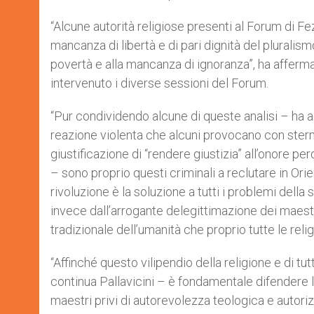
“Alcune autorità religiose presenti al Forum di Fez
mancanza di libertà e di pari dignità del pluralismo
povertà e alla mancanza di ignoranza”, ha affermat
intervenuto i diverse sessioni del Forum.
“Pur condividendo alcune di queste analisi – ha 
reazione violenta che alcuni provocano con stermi
giustificazione di “rendere giustizia” all’onore pe
– sono proprio questi criminali a reclutare in O
rivoluzione è la soluzione a tutti i problemi della
invece dall’arrogante delegittimazione dei maest
tradizionale dell’umanità che proprio tutte le rel
“Affinché questo vilipendio della religione e di tut
continua Pallavicini – è fondamentale difendere l’i
maestri privi di autorevolezza teologica e autori