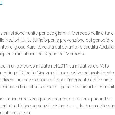
LI
ioni si sono riunite per due giorni in Marocco nella città di
 Nazioni Unite (Ufficio per la prevenzione dei genocidi e 
interreligiosa Kaiciid, voluta dal defunto re saudita Abdulla
 sapienti musulmani del Regno del Marocco.
e in un percorso iniziato nel 2011 su iniziativa dell’Alto
 meeting di Rabat e Ginevra e il successivo coinvolgimento
oso diventi un mezzo essenziale per l’intervento delle guide
n causate da un abuso della religione e tensioni tra comunit
he saranno realizzati prossimamente in diversi paesi, il cui
er la tradizione sapienziale islamica, sede di una delle pr
santi e sapienti.