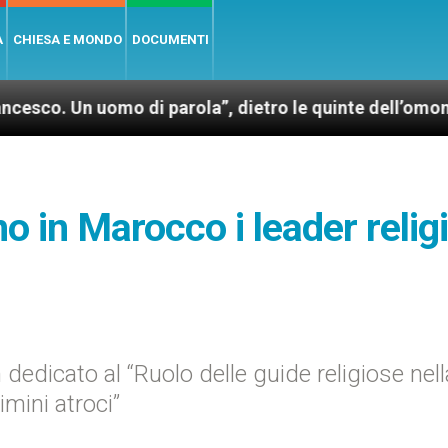
A
CHIESA E MONDO
DOCUMENTI
 uomo di parola”, dietro le quinte dell’omonimo film 
o in Marocco i leader relig
dedicato al “Ruolo delle guide religiose nell
imini atroci”