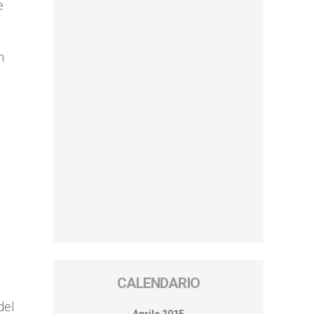
e
n
CALENDARIO
del