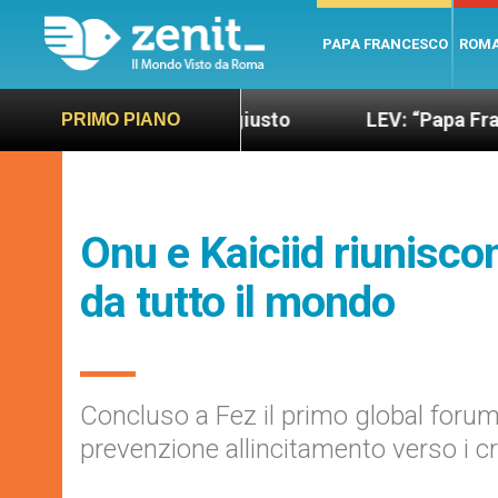
PAPA FRANCESCO
ROM
ondo più sano e giusto
LEV: “Papa Francesco. Un
PRIMO PIANO
Onu e Kaiciid riuniscon
da tutto il mondo
Concluso a Fez il primo global forum 
prevenzione allincitamento verso i cr