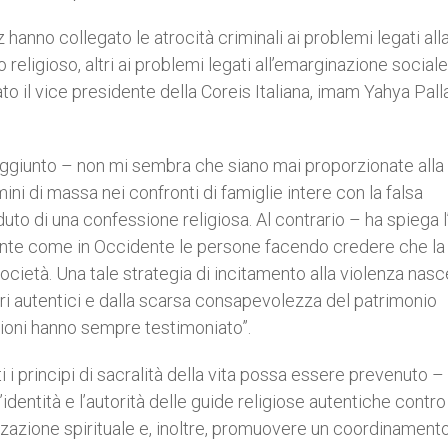
 hanno collegato le atrocità criminali ai problemi legati all
 religioso, altri ai problemi legati all’emarginazione sociale,
o il vice presidente della Coreis Italiana, imam Yahya Palla
aggiunto – non mi sembra che siano mai proporzionate alla
ni di massa nei confronti di famiglie intere con la falsa
rduto di una confessione religiosa. Al contrario – ha spiega
riente come in Occidente le persone facendo credere che la
 società. Una tale strategia di incitamento alla violenza nasc
ri autentici e dalla scarsa consapevolezza del patrimonio
igioni hanno sempre testimoniato”.
ti i principi di sacralità della vita possa essere prevenuto –
dentità e l’autorità delle guide religiose autentiche contro 
zzazione spirituale e, inoltre, promuovere un coordinamento