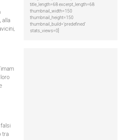
title_length=68 excerpt_length=68
a
thumbnail_width=150
thumbnail_height=150
 alla
thumbnail_build='predefined'
vicini,
stats_views=0]
 l’imam
 loro
e
falsi
 tra