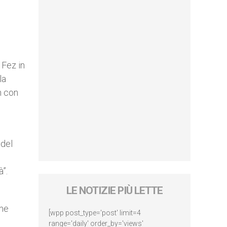
 Fez in
la
h con
 del
à”.
LE NOTIZIE PIÙ LETTE
ime
[wpp post_type='post' limit=4
range='daily' order_by='views'