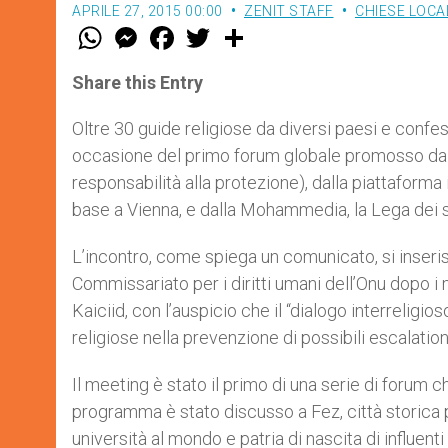
APRILE 27, 2015 00:00
ZENIT STAFF
CHIESE LOCA
W
M
F
T
S
h
e
a
w
h
a
s
c
i
a
t
s
e
t
r
Share this Entry
s
e
b
t
e
A
n
o
e
p
g
o
r
Oltre 30 guide religiose da diversi paesi e confess
p
e
k
occasione del primo forum globale promosso dalle
r
responsabilità alla protezione), dalla piattaforma 
base a Vienna, e dalla Mohammedia, la Lega dei
L’incontro, come spiega un comunicato, si inserisc
Commissariato per i diritti umani dell’Onu dopo i
Kaiciid, con l’auspicio che il “dialogo interreligi
religiose nella prevenzione di possibili escalatio
Il meeting è stato il primo di una serie di forum c
programma è stato discusso a Fez, città storica p
università al mondo e patria di nascita di influenti 