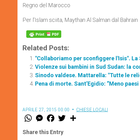
Regno del Marocco
Per l’Islam sciita, Maythan Al Salman dal Bahrain
Related Posts:
"Collaboriamo per sconfiggere l'Isis". La 
Violenze sui bambini in Sud Sudan: la c
Sinodo valdese. Mattarella: "Tutte le rel
Pena di morte. Sant’Egidio: “Meno paesi 
APRILE 27, 2015 00:00
CHIESE LOCALI
W
M
F
T
S
h
e
a
w
h
a
s
c
i
a
t
s
e
t
r
Share this Entry
s
e
b
t
e