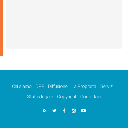
Chi siamo
DPF
Diffusione
La Proprietà
Servizi
Status legale
Copyright
Contattaci