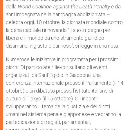
p
e
k
della
World Coalition against the Death Penalty
r
e da
anni impegnata nella campagna abolizionista –
celebra oggi, 10 ottobre, la giornata mondiale contro
la pena capitale rinnovando “il suo impegno per
liberare il mondo da uno strumento giuridico
disumano, ingiusto e dannoso”, si legge in una nota.
Numerose le iniziative in programma per i prossimi
giorni. Di particolare rilievo risultano gli eventi
organizzati da Sant’Egidio in Giappone: una
conferenza internazionale presso il Parlamento (il 14
ottobre) e un dibattito presso l’istituto italiano di
cultura di Tokyo (il 15 ottobre). Gli incontri
svilupperanno il tema della giustizia e dei diritti
umani nel sistema penale giapponese e vedranno la
partecipazione di registi, parlamentari,
rappresentanti religiosi e del mondo della cultura,