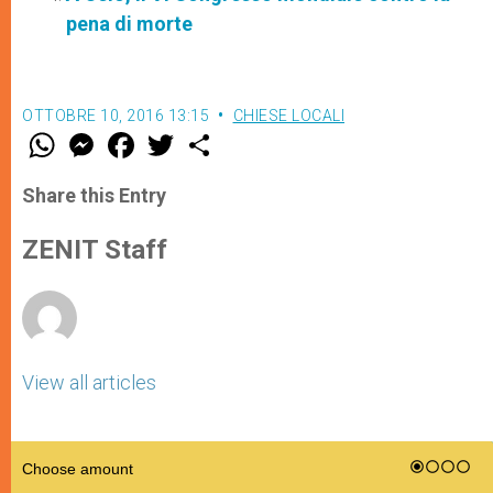
pena di morte
OTTOBRE 10, 2016 13:15
CHIESE LOCALI
W
M
F
T
S
h
e
a
w
h
a
s
c
i
a
t
s
e
t
r
Share this Entry
s
e
b
t
e
A
n
o
e
p
g
o
r
ZENIT Staff
p
e
k
r
View all articles