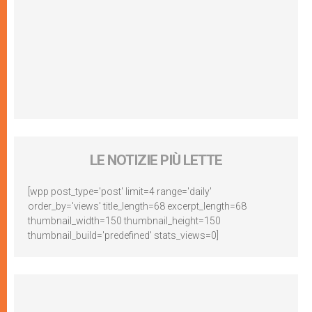
LE NOTIZIE PIÙ LETTE
[wpp post_type='post' limit=4 range='daily'
order_by='views' title_length=68 excerpt_length=68
thumbnail_width=150 thumbnail_height=150
thumbnail_build='predefined' stats_views=0]