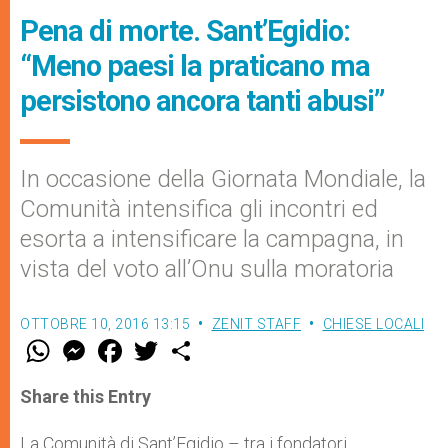
Pena di morte. Sant’Egidio:
“Meno paesi la praticano ma
persistono ancora tanti abusi”
In occasione della Giornata Mondiale, la
Comunità intensifica gli incontri ed
esorta a intensificare la campagna, in
vista del voto all’Onu sulla moratoria
OTTOBRE 10, 2016 13:15
ZENIT STAFF
CHIESE LOCALI
W
M
F
T
S
h
e
a
w
h
a
s
c
i
a
t
s
e
t
r
Share this Entry
s
e
b
t
e
A
n
o
e
p
g
o
r
La Comunità di Sant’Egidio – tra i fondatori