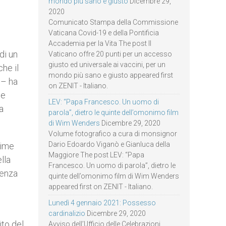
mondo più sano e giusto
Dicembre 29,
2020
Comunicato Stampa della Commissione
Vaticana Covid-19 e della Pontificia
Accademia per la Vita The post Il
di un
Vaticano offre 20 punti per un accesso
giusto ed universale ai vaccini, per un
he il
mondo più sano e giusto appeared first
 – ha
on ZENIT - Italiano.
le
LEV: “Papa Francesco. Un uomo di
a
parola”, dietro le quinte dell’omonimo film
di Wim Wenders
Dicembre 29, 2020
Volume fotografico a cura di monsignor
Dario Edoardo Viganò e Gianluca della
rime
Maggiore The post LEV: “Papa
lla
Francesco. Un uomo di parola”, dietro le
senza
quinte dell’omonimo film di Wim Wenders
appeared first on ZENIT - Italiano.
Lunedì 4 gennaio 2021: Possesso
cardinalizio
Dicembre 29, 2020
ito del
Avviso dell’Ufficio delle Celebrazioni