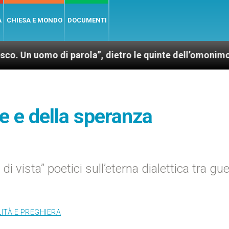
A
CHIESA E MONDO
DOCUMENTI
di parola”, dietro le quinte dell’omonimo film di Wi
ne e della speranza
di vista” poetici sull’eterna dialettica tra gue
LITÀ E PREGHIERA