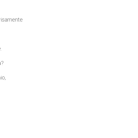
visamente
.
a?
io,