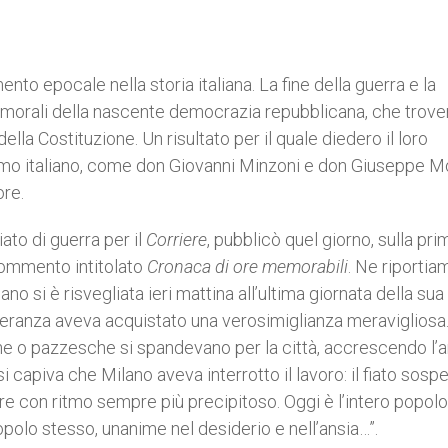
o epocale nella storia italiana. La fine della guerra e la
 morali della nascente democrazia repubblicana, che trover
lla Costituzione. Un risultato per il quale diedero il loro
simo italiano, come don Giovanni Minzoni e don Giuseppe Mo
ore.
iato di guerra per il
Corriere
, pubblicò quel giorno, sulla pri
 commento intitolato
Cronaca di ore memorabili
. Ne riportia
o si è risvegliata ieri mattina all’ultima giornata della sua
speranza aveva acquistato una verosimiglianza meravigliosa
ne o pazzesche si spandevano per la città, accrescendo l’a
 capiva che Milano aveva interrotto il lavoro: il fiato sosp
are con ritmo sempre più precipitoso. Oggi è l’intero popolo
opolo stesso, unanime nel desiderio e nell’ansia…”.