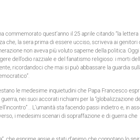
ha commemorato quest’anno il 25 aprile citando “la lettera 
che, la sera prima di essere ucciso, scriveva ai genitori c
erazione non aveva più voluto saperne della politica. Oggi
ere dell’odio razziale e del fanatismo religioso: i morti del
e, ricordandoci che mai si può abbassare la guardia sull
democratico”.
nifestano le medesime inquietudini che Papa Francesco esp
uerra, nei suoi accorati richiami per la “globalizzazione de
 dell’incontro”… L’umanità sta facendo passi indietro e, in as
verso, i medesimi scenari di sopraffazione e di guerra che
za”, che esprime ansie e stati d’animo che connotano lo spir