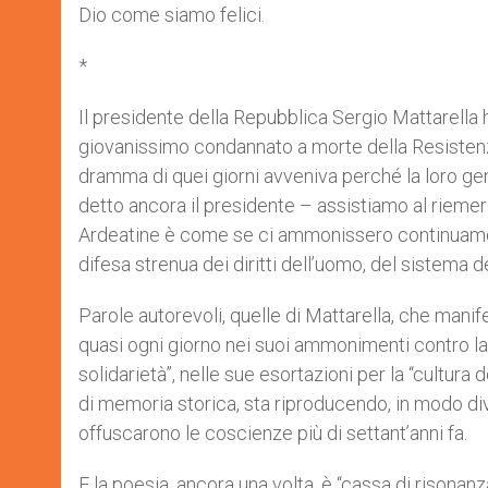
Dio come siamo felici.
*
Il presidente della Repubblica Sergio Mattarella 
giovanissimo condannato a morte della Resistenza 
dramma di quei giorni avveniva perché la loro gen
detto ancora il presidente – assistiamo al riemerg
Ardeatine è come se ci ammonissero continuament
difesa strenua dei diritti dell’uomo, del sistema 
Parole autorevoli, quelle di Mattarella, che ma
quasi ogni giorno nei suoi ammonimenti contro la g
solidarietà”, nelle sue esortazioni per la “cultura
di memoria storica, sta riproducendo, in modo di
offuscarono le coscienze più di settant’anni fa.
E la poesia, ancora una volta, è “cassa di risonan