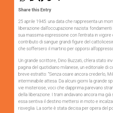
h
e
a
w
h
a
s
c
i
a
t
s
e
t
r
Share this Entry
s
e
b
t
e
A
n
o
e
p
g
o
r
25 aprile 1945: una data che rappresenta un moment
p
e
k
liberazione dall’occupazione nazista: fondamenti
r
sua massima espressione con l’entrata in vigore de
contributo di sangue grandi figure del cattolice
che soffersero il martirio per opporsi all’oppress
Un grande scrittore, Dino Buzzati, ch’era stato inv
pagina del quotidiano milanese, un editoriale di
breve estratto: “Senza osare ancora crederlo, Milan
interminabile attesa. Da alcuni giorni la grande 
vie misteriose, voci che dapprima parevano stra
della liberazione. I tram andavano ancora ma già si
essa sentiva il destino mettersi in moto e incalz
risveglia. La sorte è stata decisa per opera del p