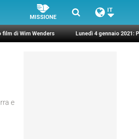
IT
MISSIONE
m Wenders
Lunedì 4 gennaio 2021: Possesso card
rra e