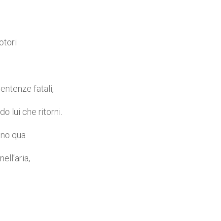
otori
sentenze fatali,
o lui che ritorni.
uno qua
ell’aria,