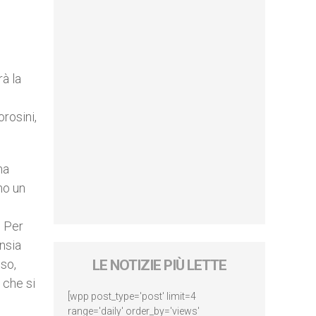
à la
rosini,
ma
mo un
. Per
nsia
eso,
LE NOTIZIE PIÙ LETTE
 che si
[wpp post_type='post' limit=4
range='daily' order_by='views'