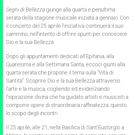
A
n
o
e
p
g
o
r
Segni di Bellezza
giunge alla quarta e penultima
p
e
k
serata della stagione musicale iniziata a gennaio. Con
r
il concerto del 25 aprile l’iniziativa continuerà il suo
cammino, nell’intento di offrire spunti per conoscere
Dio e la sua Bellezza.
Dopo gli appuntamenti dedicati all’Epifania, alla
Quaresima e alla Settimana Santa, eccoci giunti alla
quarta serata che propone il tema sulla “Vita di
Santità”. Scoprire Dio e la sua Bellezza attraverso
l’arte e la musica, cogliendo ed evidenziando
l’ispirazione divina che ha guidato artisti e musicisti a
comporre opere di straordinaria raffinatezza: questo
lo scopo degli incontri.
Il 25 aprile, alle 21, nella Basilica di Sant’Eustorgio a