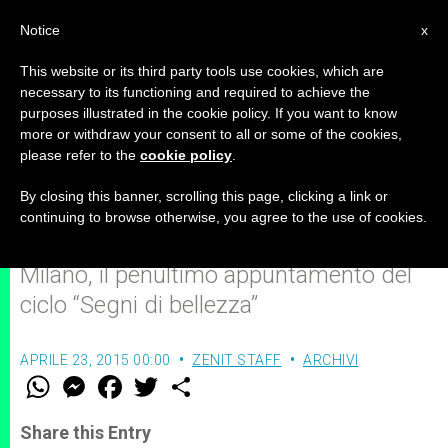
IT
Notice
x
This website or its third party tools use cookies, which are
necessary to its functioning and required to achieve the
purposes illustrated in the cookie policy. If you want to know
Arte e musica come strada per la
more or withdraw your consent to all or some of the cookies,
please refer to the
cookie policy
.
"vita di Santità"
By closing this banner, scrolling this page, clicking a link or
continuing to browse otherwise, you agree to the use of cookies.
Sabato 25 aprile, a Sant’Eustorgio a
Milano, il penultimo appuntamento del
ciclo “Segni di bellezza”
APRILE 23, 2015 00:00
ZENIT STAFF
ARCHIVI
W
M
F
T
S
h
e
a
w
h
a
s
c
i
a
t
s
e
t
r
Share this Entry
s
e
b
t
e