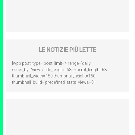
LE NOTIZIE PIÙ LETTE
[wpp post_type='post' limit=4 range='daily'
order_by='views' title_length=68 excerpt_length=68
thumbnail_width=150 thumbnail_height=150
thumbnail_build='predefined' stats_views=0]