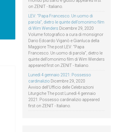
mondo più sano e giusto appeared first
on ZENIT - Italiano.
LEV: “Papa Francesco. Un uomo di
parola”, dietro le quinte dell’omonimo film
di Wim Wenders
Dicembre 29, 2020
Volume fotografico a cura di monsignor
Dario Edoardo Viganò e Gianluca della
Maggiore The post LEV: “Papa
Francesco. Un uomo di parola”, dietro le
quinte dell’omonimo film di Wim Wenders
appeared first on ZENIT - Italiano.
Lunedì 4 gennaio 2021: Possesso
cardinalizio
Dicembre 29, 2020
Avviso dell’Ufficio delle Celebrazioni
Liturgiche The post Lunedì 4 gennaio
2021: Possesso cardinalizio appeared
first on ZENIT - Italiano.