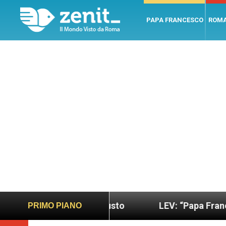
PAPA FRANCESCO
ROM
 più sano e giusto
LEV: “Papa Francesco. Un uo
PRIMO PIANO