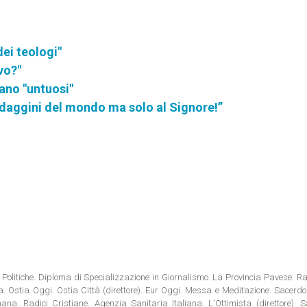
ei teologi"
vo?"
tano "untuosi"
idaggini del mondo ma solo al Signore!”
Politiche. Diploma di Specializzazione in Giornalismo. La Provincia Pavese. Rad
tia. Ostia Oggi. Ostia Città (direttore). Eur Oggi. Messa e Meditazione. Sacerd
na. Radici Cristiane. Agenzia Sanitaria Italiana. L'Ottimista (direttore). S