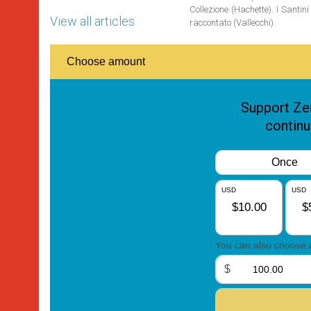
Collezione (Hachette). I Santi
View all articles
raccontato (Vallecchi).