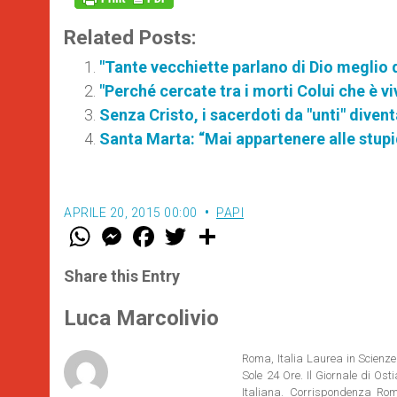
Related Posts:
"Tante vecchiette parlano di Dio meglio d
"Perché cercate tra i morti Colui che è vi
Senza Cristo, i sacerdoti da "unti" diven
Santa Marta: “Mai appartenere alle stup
APRILE 20, 2015 00:00
PAPI
W
M
F
T
S
h
e
a
w
h
a
s
c
i
a
t
s
e
t
r
Share this Entry
s
e
b
t
e
A
n
o
e
p
g
o
r
Luca Marcolivio
p
e
k
r
Roma, Italia Laurea in Scienze 
Sole 24 Ore. Il Giornale di Os
Italiana. Corrispondenza Roma