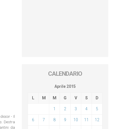
CALENDARIO
Aprile 2015
L
M
M
G
V
S
D
1
2
3
4
5
iocor - Il
6
7
8
9
10
11
12
os. Destra
antini da