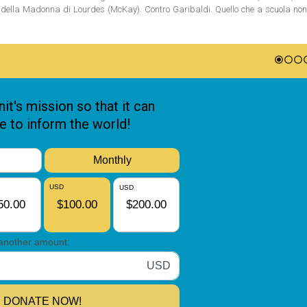
ni della Madonna di Lourdes (McKay). Contro Garibaldi. Quello che a scuola no