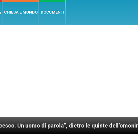
A
CHIESA E MONDO
DOCUMENTI
mo di parola”, dietro le quinte dell’omonimo film di 