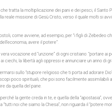
che tratta la moltiplicazione dei pani e dei pesci, il Santo 
la reale missione di Gesù Cristo, verso il quale molti si avv
stoli, come avviene, ad esempio, per “i figli di Zebedeo c
dell’economia, avere il potere”.
vera vocazione ed “unzione” di ogni cristiano: “portare ai po
a ai ciechi, la libertà agli oppressi e annunciare un anno di gr
ermarsi sullo “stupore religioso che ti porta ad adorare Dio”
scopi poco spirituali, che poi sono facilmente assimilabili a
ire da quella del pane.
 perché la gente creda in te, e quella della “apostasia”, ovv
da “tutti noi che siamo la Chiesa”, non riguarda il “potere m