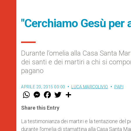
"Cerchiamo Gesù per ad
Durante l’omelia alla Casa Santa Ma
dei santi e dei martiri a chi si compo
pagano
APRILE 20, 2015 00:00
LUCA MARCOLIVIO
PAPI
W
M
F
T
S
h
e
a
w
h
a
s
c
i
a
t
s
e
t
r
Share this Entry
s
e
b
t
e
A
n
o
e
p
g
o
r
La testimonianza dei martiri e la tentazione del 
p
e
k
durante l’omelia di stamattina alla Casa Santa Mar
r