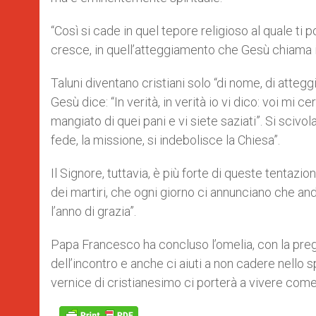
“Così si cade in quel tepore religioso al quale ti
cresce, in quell’atteggiamento che Gesù chiama ip
Taluni diventano cristiani solo “di nome, di atteg
Gesù dice: “In verità, in verità io vi dico: voi m
mangiato di quei pani e vi siete saziati”. Si scivol
fede, la missione, si indebolisce la Chiesa”.
Il Signore, tuttavia, è più forte di queste tentazio
dei martiri, che ogni giorno ci annunciano che an
l’anno di grazia”.
Papa Francesco ha concluso l’omelia, con la pregh
dell’incontro e anche ci aiuti a non cadere nello s
vernice di cristianesimo ci porterà a vivere come