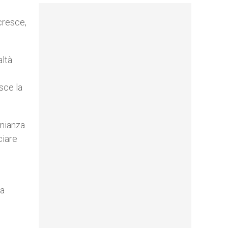
 cresce,
altà
isce la
onianza
ciare
na