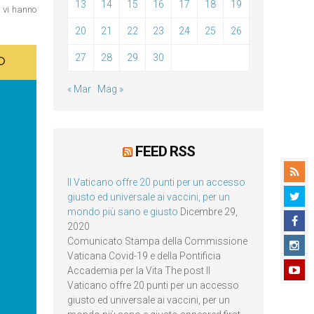
13
14
15
16
17
18
19
n vi hanno
20
21
22
23
24
25
26
27
28
29
30
« Mar
Mag »
FEED RSS
Il Vaticano offre 20 punti per un accesso
giusto ed universale ai vaccini, per un
mondo più sano e giusto
Dicembre 29,
2020
Comunicato Stampa della Commissione
Vaticana Covid-19 e della Pontificia
Accademia per la Vita The post Il
Vaticano offre 20 punti per un accesso
giusto ed universale ai vaccini, per un