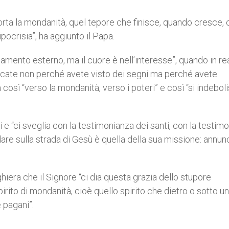
 porta la mondanità, quel tepore che finisce, quando cresce,
ocrisia”, ha aggiunto il Papa.
giamento esterno, ma il cuore è nell’interesse”, quando in re
i cercate non perché avete visto dei segni ma perché avete
a così “verso la mondanità, verso i poteri” e così “si indebol
ni e “ci sveglia con la testimonianza dei santi, con la testim
dare sulla strada di Gesù è quella della sua missione: annun
iera che il Signore “ci dia questa grazia dello stupore
pirito di mondanità, cioè quello spirito che dietro o sotto u
 pagani”.