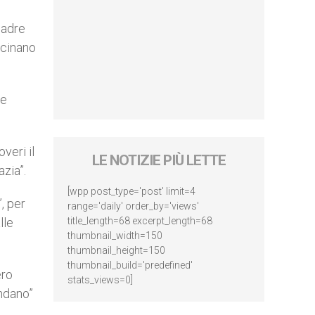
Padre
icinano
he
veri il
LE NOTIZIE PIÙ LETTE
azia”.
[wpp post_type='post' limit=4
, per
range='daily' order_by='views'
lle
title_length=68 excerpt_length=68
thumbnail_width=150
thumbnail_height=150
thumbnail_build='predefined'
ero
stats_views=0]
ondano”