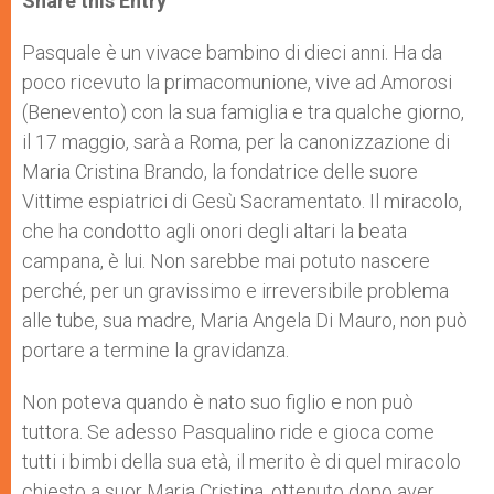
Share this Entry
s
e
b
t
e
A
n
o
e
p
g
o
r
Pasquale è un vivace bambino di dieci anni. Ha da
p
e
k
poco ricevuto la primacomunione, vive ad Amorosi
r
(Benevento) con la sua famiglia e tra qualche giorno,
il 17 maggio, sarà a Roma, per la canonizzazione di
Maria Cristina Brando, la fondatrice delle suore
Vittime espiatrici di Gesù Sacramentato. Il miracolo,
che ha condotto agli onori degli altari la beata
campana, è lui. Non sarebbe mai potuto nascere
perché, per un gravissimo e irreversibile problema
alle tube, sua madre, Maria Angela Di Mauro, non può
portare a termine la gravidanza.
Non poteva quando è nato suo figlio e non può
tuttora. Se adesso Pasqualino ride e gioca come
tutti i bimbi della sua età, il merito è di quel miracolo
chiesto a suor Maria Cristina, ottenuto dopo aver