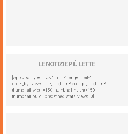
LE NOTIZIE PIÙ LETTE
[wpp post_type='post' limit=4 range='daily'
order_by='views' title_length=68 excerpt_length=68
thumbnail_width=150 thumbnail_height=150
thumbnail_build='predefined' stats_views=0]