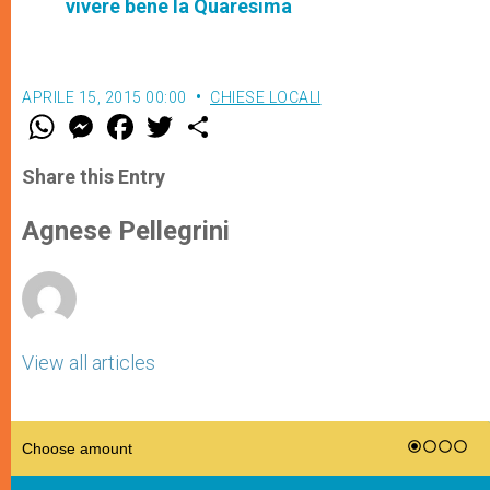
vivere bene la Quaresima
APRILE 15, 2015 00:00
CHIESE LOCALI
W
M
F
T
S
h
e
a
w
h
a
s
c
i
a
t
s
e
t
r
Share this Entry
s
e
b
t
e
A
n
o
e
p
g
o
r
Agnese Pellegrini
p
e
k
r
View all articles