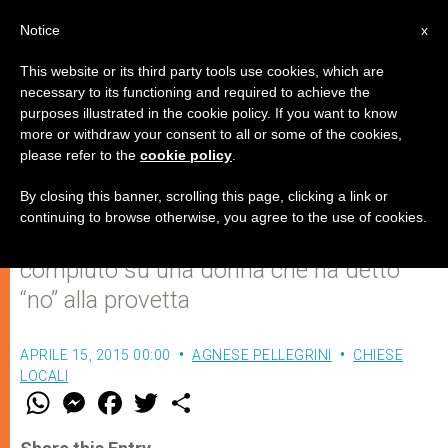
IT
Notice
x
This website or its third party tools use cookies, which are
necessary to its functioning and required to achieve the
purposes illustrated in the cookie policy. If you want to know
"Pasquale, dono del Signore…"
more or withdraw your consent to all or some of the cookies,
please refer to the
cookie policy
.
By closing this banner, scrolling this page, clicking a link or
Il 17 maggio verrà proclamata santa
continuing to browse otherwise, you agree to the use of cookies.
suor Maria Cristina Brando: il prodigio
compiuto su una donna che ha detto
“no” alla provetta
APRILE 15, 2015 00:00
AGNESE PELLEGRINI
CHIESE
LOCALI
W
M
F
T
S
h
e
a
w
h
a
s
c
i
a
t
s
e
t
r